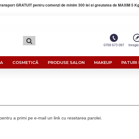
ransport GRATUIT pentru comenzi de minim 300 lei si greutatea de MAXIM 5 Kg
0769 673 097
Inregis
RA
COSMETICĂ
PRODUSE SALON
MAKEUP
PATURI 
pentru a primi pe e-mail un link cu resetarea parolei.