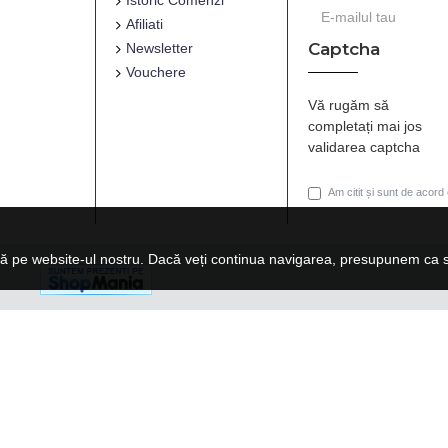
Istoric Comenzi
Afiliati
Captcha
Newsletter
Vouchere
Vă rugăm să
completați mai jos
validarea captcha
Am citit și sunt de acord
ă pe website-ul nostru. Dacă veți continua navigarea, presupunem ca su