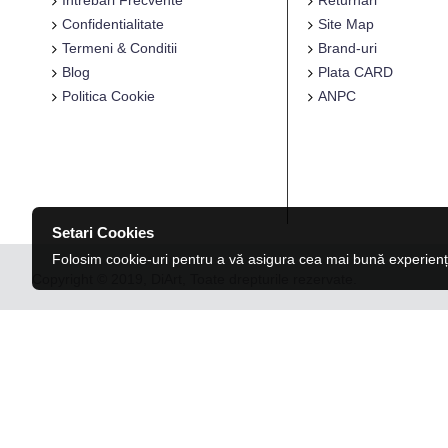
Intrebari Frecvente
Returnari
Confidentialitate
Site Map
Termeni & Conditii
Brand-uri
Blog
Plata CARD
Politica Cookie
ANPC
Setari Cookies
Folosim cookie-uri pentru a vă asigura cea mai bună experienț
Copyright © 2019, DiArt, Toate drepturile rezervate.