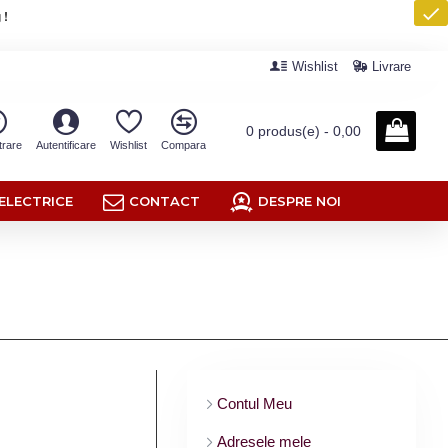
 !
Wishlist
Livrare
0 produs(e) - 0,00
trare
Autentificare
Wishlist
Compara
ELECTRICE
CONTACT
DESPRE NOI
Contul Meu
Adresele mele