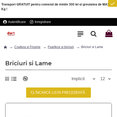
Transport GRATUIT pentru comenzi de minim 300 lei si greutatea de MAXIM 5
Kg !
Autentificare
Inregistrare
Coafura si Frizerie
Foarfece si briciuri
Briciuri si Lame
Briciuri si Lame
ÎNCARCĂ LISTA PRECEDENTĂ.