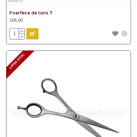
AJ3970
Foarfeca de tuns 7
105,00
LIPSA STOC
LIPSA STOC