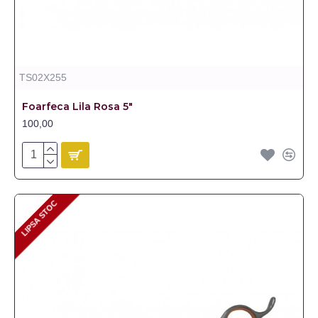
TS02X255
Foarfeca Lila Rosa 5"
100,00
LIPSA STOC
LIPSA STOC