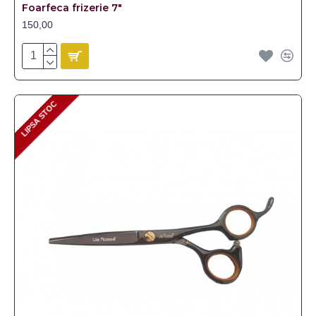
Foarfeca frizerie 7"
150,00
LIPSA STOC
LIPSA STOC