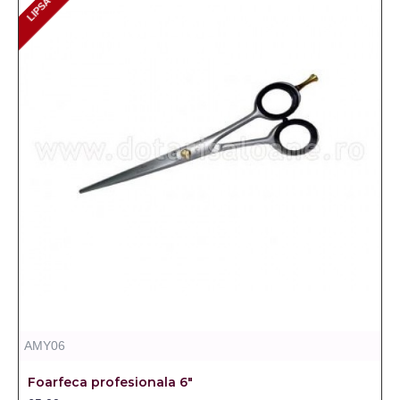
LIPSA STOC
AMY06
Foarfeca profesionala 6"