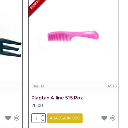
INDISPONIBIL
INDISPONIBIL
Jaguar
A515
Piaptan A-line 515 Roz
20,00
ADAUGĂ ÎN COȘ