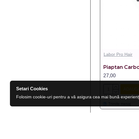
Labor Pro Hair
Piaptan Carb
27,00
Setari Cookies
ADAUGĂ
Folosim cookie-uri pentru a vă asigura cea mai bună experienț
Trimite mesaj