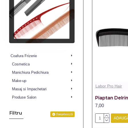
Coafura Frizerie
Cosmetica
Manichiura Pedichiura
Make-up
Labor Pro Hair
Masaj si Impachetari
Piaptan Delri
Produse Salon
7,00
Filtru
Resetează
ADAUGĂ