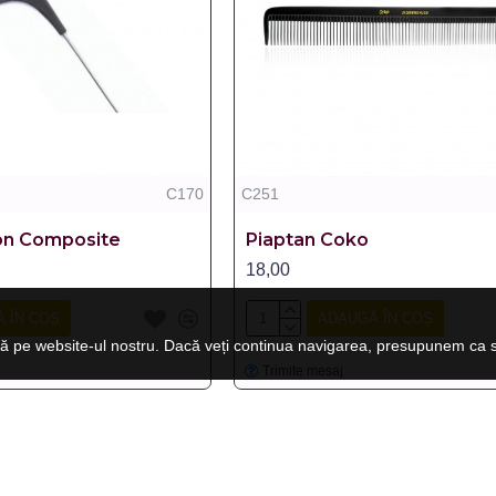
C170
C251
on Composite
Piaptan Coko
18,00
 ÎN COȘ
ADAUGĂ ÎN COȘ
ă pe website-ul nostru. Dacă veți continua navigarea, presupunem ca su
Trimite mesaj