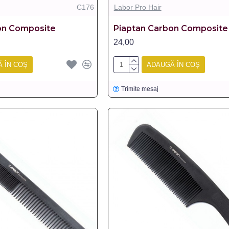
C176
Labor Pro Hair
on Composite
Piaptan Carbon Composite
24,00
 ÎN COȘ
ADAUGĂ ÎN COȘ
Trimite mesaj