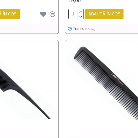
19,00
 ÎN COȘ
ADAUGĂ ÎN COȘ
Trimite mesaj