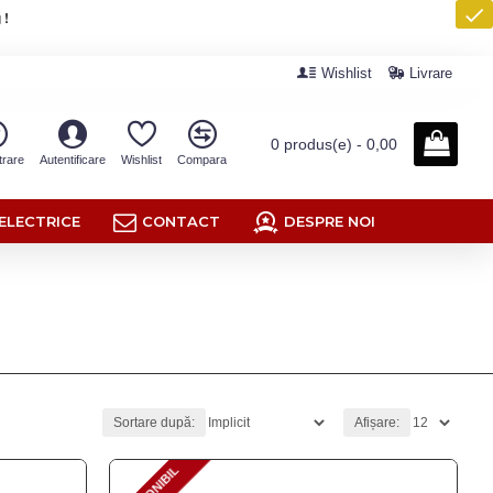
 !
Wishlist
Livrare
0 produs(e) - 0,00
trare
Autentificare
Wishlist
Compara
ELECTRICE
CONTACT
DESPRE NOI
Sortare după:
Afișare: