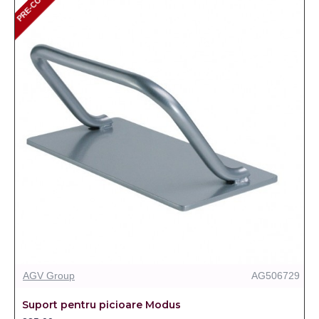
PRE-COMANDA
AGV Group
AG506729
Suport pentru picioare Modus