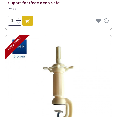
Suport foarfece Keep Safe
72,00
LIPSA STOC
LIPSA STOC