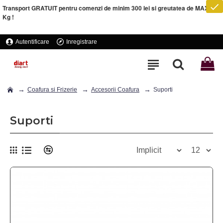
Transport GRATUIT pentru comenzi de minim 300 lei si greutatea de MAXIM 5
Kg !
Autentificare
Inregistrare
Coafura si Frizerie
Accesorii Coafura
Suporti
Suporti