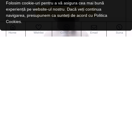
Folosim cookie-uri pentru a vă asigura cea mai bună
experiență pe website-ul nostru. Dacă veți continua
FILTREAZA PRODUSELE
navigarea, presupunem ca sunteți de acord cu Politica
Cookies.
Home
Wishlist
Compara
Email
Suna
Labor Pro Hair
UG49
Suport placa /ondulator Ug49
66,00