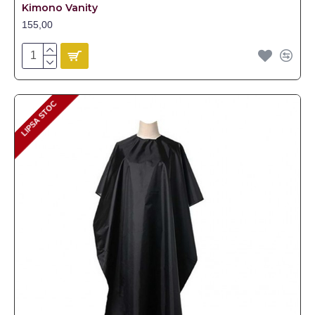
Kimono Vanity
155,00
LIPSA STOC
LIPSA STOC