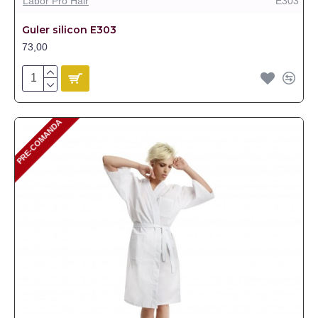
Labor Pro Hair
E303
Guler silicon E303
73,00
PRE-COMANDA
PRE-COMANDA