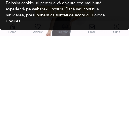
Folosim cookie-uri pentru a vă asigura cea mai bună
experiență pe website-ul nostru. Dacă veți continua
FILTREAZA PRODUSELE
navigarea, presupunem ca sunteți de acord cu Politica
Cookies.
Home
Wishlist
Compara
Email
Suna
Labor Pro Hair
A006
Pelerina de tuns EarlSatin
49,90