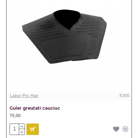
Labor Pro Hair
E305
Guler greutati cauciuc
75,00