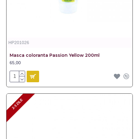
HP201026
Masca coloranta Passion Yellow 200ml
65,00
2-3 ZILE
2-3 ZILE