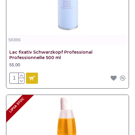
SK886
Lac fixativ Schwarzkopf Professional
Professionnelle 500 ml
55,00
LIPSA STOC
LIPSA STOC