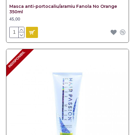
Masca anti-portocaliu/aramiu Fanola No Orange
350ml
45,00
INDISPONIBIL
INDISPONIBIL