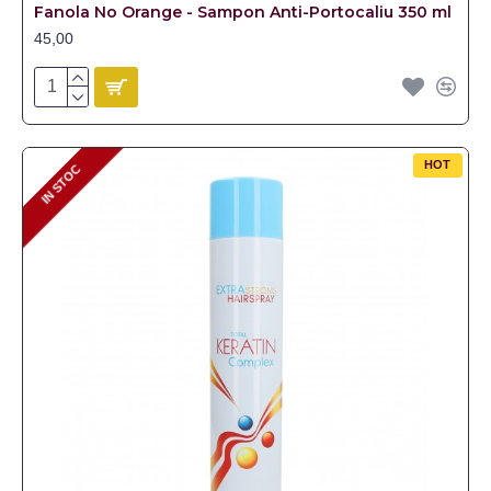
Fanola No Orange - Sampon Anti-Portocaliu 350 ml
45,00
HOT
IN STOC
IN STOC