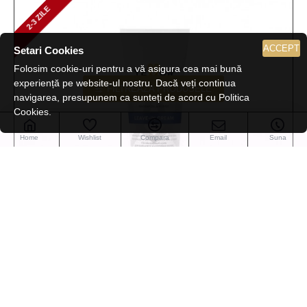
2-3 ZILE
2-3 ZILE
ACCEPT
Setari Cookies
Folosim cookie-uri pentru a vă asigura cea mai bună
experiență pe website-ul nostru. Dacă veți continua
FILTREAZA PRODUSELE
navigarea, presupunem ca sunteți de acord cu Politica
Cookies.
Home
Wishlist
Compara
Email
Suna
Yellow
YE020693