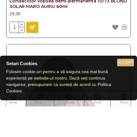
Londacolor vopsea demi-permanenta 10/73 BLOND
SOLAR MARO AURIU 60ml
29,00
ACCEPT
Setari Cookies
Folosim cookie-uri pentru a vă asigura cea mai bună
experiență pe website-ul nostru. Dacă veți continua
FILTREAZA PRODUSELE
navigarea, presupunem ca sunteți de acord cu Politica
Cookies.
Home
Wishlist
Compara
Email
Suna