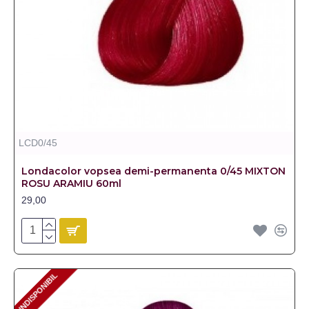
LCD0/45
Londacolor vopsea demi-permanenta 0/45 MIXTON
ROSU ARAMIU 60ml
29,00
INDISPONIBIL
INDISPONIBIL