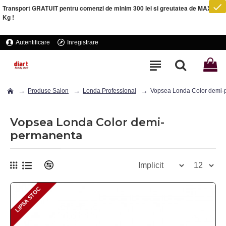
Transport GRATUIT pentru comenzi de minim 300 lei si greutatea de MAXIM 5
Kg !
Autentificare
Inregistrare
Produse Salon
Londa Professional
Vopsea Londa Color demi-
Vopsea Londa Color demi-
permanenta
LIPSA STOC
LIPSA STOC