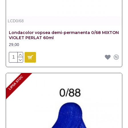
LCD0/68
Londacolor vopsea demi-permanenta 0/68 MIXTON
VIOLET PERLAT 60ml
29,00
LIPSA STOC
LIPSA STOC