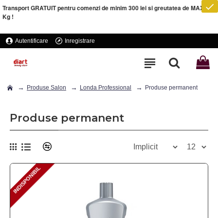
Transport GRATUIT pentru comenzi de minim 300 lei si greutatea de MAXIM 5
Kg !
Autentificare
Inregistrare
Produse Salon
Londa Professional
Produse permanent
Produse permanent
INDISPONIBIL
INDISPONIBIL