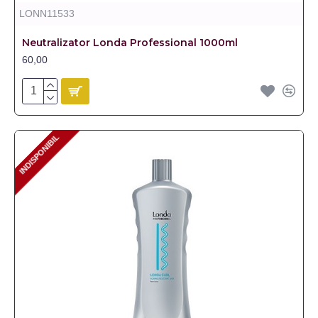
LONN11533
Neutralizator Londa Professional 1000ml
60,00
INDISPONIBIL
INDISPONIBIL