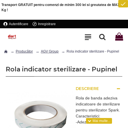
Transport GRATUIT pentru comenzi de minim 300 lei si greutatea de MAXIM 5
Kg !
Autentificare
Inregistrare
Producător
AGV Group
Rola indicator sterilizare - Pupinel
Rola indicator sterilizare - Pupinel
DESCRIERE
Rola de banda adeziva
indicatoare de sterilizare
pentru sterilizator Spark.
Caracteristici:
-Adeziv rezistent la