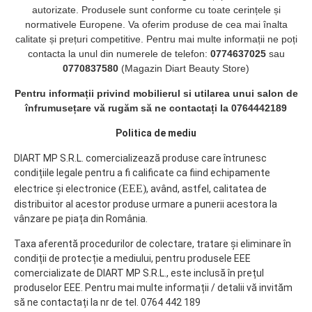
cuprinsa intre 15°C -
autorizate. Produsele sunt conforme cu toate cerințele și
25°C si o umiditate de 40
normativele Europene. Va oferim produse de cea mai înalta
- 60%.
calitate și prețuri competitive. Pentru mai multe informații ne poți
Dimensiuni: 19mm x
contacta la unul din numerele de telefon:
0774637025
sau
50m.
0770837580
(Magazin Diart Beauty Store)
Pentru informații privind mobilierul si utilarea unui salon de
înfrumusețare vă rugăm să ne contactați la 0764442189
Politica de mediu
DIART MP S.R.L. comercializează produse care întrunesc
condițiile legale pentru a fi calificate ca fiind echipamente
(EEE)
electrice și electronice
, având, astfel, calitatea de
distribuitor al acestor produse urmare a punerii acestora la
vânzare pe piața din România.
Taxa aferentă procedurilor de colectare, tratare și eliminare în
condiții de protecție a mediului, pentru produsele EEE
comercializate de DIART MP S.R.L., este inclusă în prețul
produselor EEE. Pentru mai multe informații / detalii vă invităm
să ne contactați la nr de tel. 0764 442 189