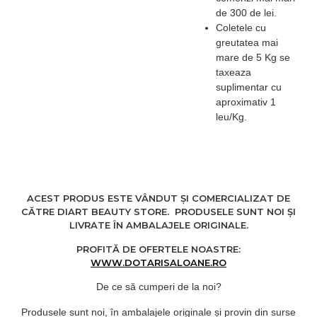
- Intensitate culorii poate
de 300 de lei.
varia.
Coletele cu
Atentie: Pentru
greutatea mai
sterilizarea cu caldura
mare de 5 Kg se
uscata folositi banda
taxeaza
indicatoare atat la
suplimentar cu
exteriorul pachetului cat
aproximativ 1
si in interiorul acestuia.
leu/Kg.
In cazul in care
schimbarea culorii este
incompleta unii sau toti
parametri de sterilizare
nu au fost atinsi. NU
ACEST PRODUS ESTE VÂNDUT ȘI COMERCIALIZAT DE
folositi respectiva sarja ca
CĂTRE DIART BEAUTY STORE. PRODUSELE SUNT NOI ȘI
si “sterila” - controlati
LIVRATE ÎN AMBALAJELE ORIGINALE.
sterilizatorul.
PROFITĂ DE OFERTELE NOASTRE:
WWW.DOTARISALOANE.RO
Conditii de depozitare:
Temperatura optima de
De ce să cumperi de la noi?
depozitare a benzilor
pentru pupinel este
Produsele sunt noi, în ambalajele originale și provin din surse