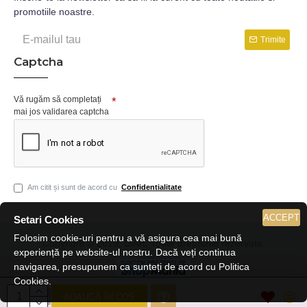
promotiile noastre.
Trimite
Captcha
Vă rugăm să completați
mai jos validarea captcha
Am citit și sunt de acord cu
Confidentialitate
ACCEPT
Setari Cookies
Folosim cookie-uri pentru a vă asigura cea mai bună
Copyright © 2019, DiArt, Toate drepturile rezervate.
experiență pe website-ul nostru. Dacă veți continua
navigarea, presupunem ca sunteți de acord cu Politica
Cookies.
ADAUGĂ ÎN COȘ