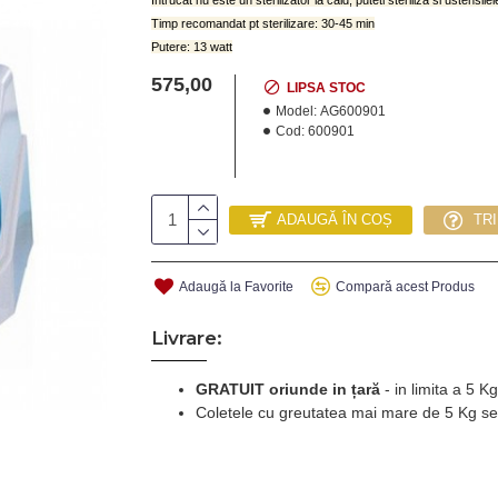
Intrucat nu este un sterilizator la cald, puteti steriliza si ustensilel
Timp recomandat pt sterilizare: 30-45 min
Putere: 13 watt
575,00
LIPSA STOC
Model:
AG600901
Cod:
600901
ADAUGĂ ÎN COȘ
TR
Adaugă la Favorite
Compară acest Produs
Livrare:
GRATUIT oriunde in țară
-
in limita a 5 
Coletele cu greutatea mai mare de 5 Kg se