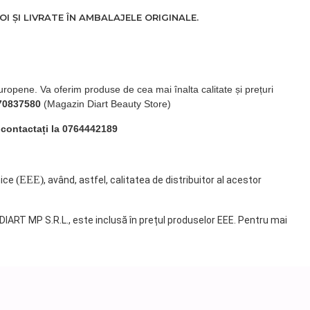
 ȘI LIVRATE ÎN AMBALAJELE ORIGINALE.
uropene. Va oferim produse de cea mai înalta calitate și prețuri
70837580
(Magazin Diart Beauty Store)
 contactați la 0764442189
(EEE)
nice
, având, astfel, calitatea de distribuitor al acestor
 DIART MP S.R.L., este inclusă în prețul produselor EEE. Pentru mai