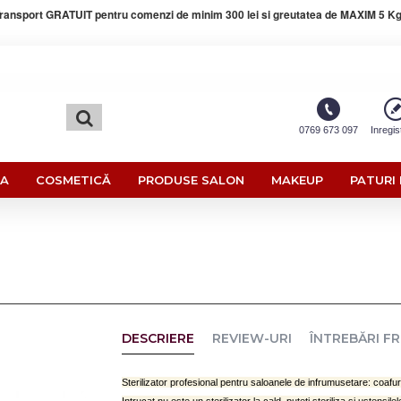
ransport GRATUIT pentru comenzi de minim 300 lei si greutatea de MAXIM 5 Kg
0769 673 097
Inregis
RA
COSMETICĂ
PRODUSE SALON
MAKEUP
PATURI 
DESCRIERE
REVIEW-URI
ÎNTREBĂRI F
Sterilizator profesional pentru saloanele de infrumusetare: coafur