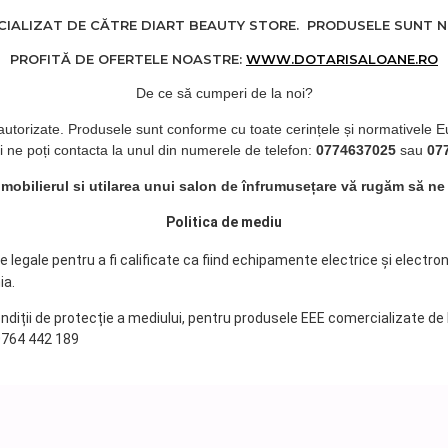
ALIZAT DE CĂTRE DIART BEAUTY STORE. PRODUSELE SUNT NOI
PROFITĂ DE OFERTELE NOASTRE:
WWW.DOTARISALOANE.RO
De ce să cumperi de la noi?
 autorizate. Produsele sunt conforme cu toate cerințele și normativele E
i ne poți contacta la unul din numerele de telefon:
0774637025
sau
07
d mobilierul si utilarea unui salon de înfrumusețare vă rugăm să ne
Politica de mediu
legale pentru a fi calificate ca fiind echipamente electrice și electro
ia.
ondiții de protecție a mediului, pentru produsele EEE comercializate de
 0764 442 189