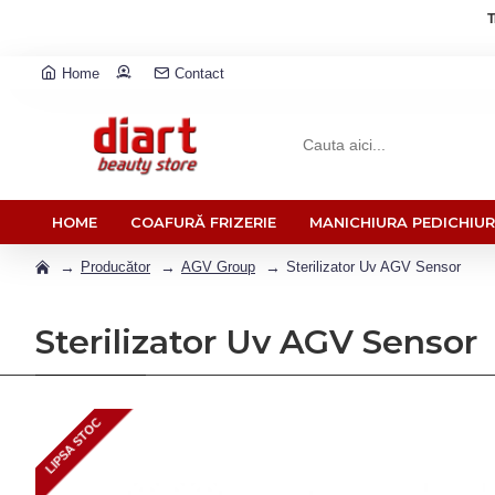
T
Home
Contact
HOME
COAFURĂ FRIZERIE
MANICHIURA PEDICHIU
Producător
AGV Group
Sterilizator Uv AGV Sensor
Sterilizator Uv AGV Sensor
LIPSA STOC
LIPSA STOC