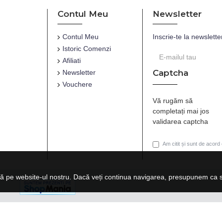
Contul Meu
Newsletter
Contul Meu
Inscrie-te la newslette
Istoric Comenzi
Afiliati
Captcha
Newsletter
Vouchere
Vă rugăm să
completați mai jos
validarea captcha
Am citit și sunt de acord
ă pe website-ul nostru. Dacă veți continua navigarea, presupunem ca su