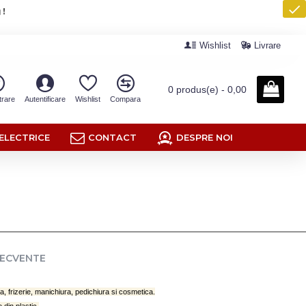
 !
Wishlist
Livrare
0 produs(e) - 0,00
trare
Autentificare
Wishlist
Compara
ELECTRICE
CONTACT
DESPRE NOI
RECVENTE
a, frizerie, manichiura, pedichiura si cosmetica.