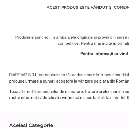
ACEST PRODUS ESTE VÂNDUT ȘI COMERCI
Produsele sunt noi, în ambalajele originale și provin din surse
competitive. Pentru mai multe informați
Pentru informații privin
DIART MP S.R.L. comercializează produse care întrunesc condițiile 
produse urmare a punerii acestora la vânzare pe piața din Român
Taxa aferentă procedurilor de colectare, tratare și eliminare în c
multe informații / detalii vă invităm să ne contactați la nr de tel.
Aceiasi Categorie