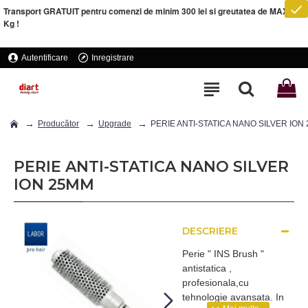
Transport GRATUIT pentru comenzi de minim 300 lei si greutatea de MAXIM 5
Kg !
Autentificare
Inregistrare
Producător
Upgrade
PERIE ANTI-STATICA NANO SILVER ION
PERIE ANTI-STATICA NANO SILVER
ION 25MM
DESCRIERE
Perie " INS Brush "
antistatica ,
profesionala,cu
tehnologie avansata. In