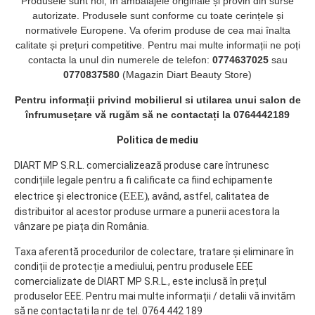
Produsele sunt noi, în ambalajele originale și provin din surse
autorizate. Produsele sunt conforme cu toate cerințele și
normativele Europene. Va oferim produse de cea mai înalta
calitate și prețuri competitive. Pentru mai multe informații ne poți
contacta la unul din numerele de telefon:
0774637025
sau
0770837580
(Magazin Diart Beauty Store)
Pentru informații privind mobilierul si utilarea unui salon de
înfrumusețare vă rugăm să ne contactați la 0764442189
Politica de mediu
DIART MP S.R.L. comercializează produse care întrunesc
condițiile legale pentru a fi calificate ca fiind echipamente
(EEE)
electrice și electronice
, având, astfel, calitatea de
distribuitor al acestor produse urmare a punerii acestora la
vânzare pe piața din România.
Taxa aferentă procedurilor de colectare, tratare și eliminare în
condiții de protecție a mediului, pentru produsele EEE
comercializate de DIART MP S.R.L., este inclusă în prețul
produselor EEE. Pentru mai multe informații / detalii vă invităm
să ne contactați la nr de tel. 0764 442 189