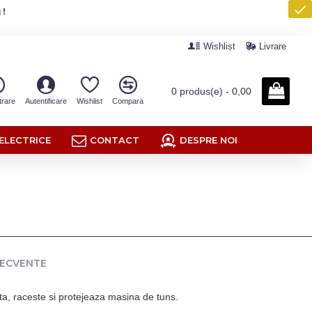
 !
Wishlist
Livrare
0 produs(e) - 0,00
trare
Autentificare
Wishlist
Compara
ELECTRICE
CONTACT
DESPRE NOI
RECVENTE
ta, raceste si protejeaza masina de tuns.