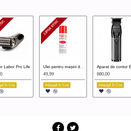
STOC
LIPSA STOC
 STOC
LIPSA STOC
r Labor Pro Life
Ulei pentru mașini de tuns Wolseley 200ml
00
49,99
880,00
gă în Coș
Adaugă în Coș
Adaugă în Coș