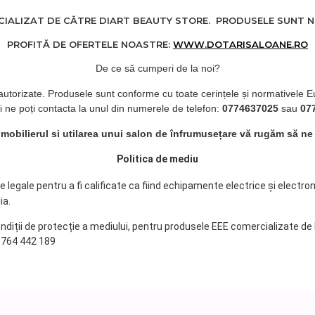
ALIZAT DE CĂTRE DIART BEAUTY STORE. PRODUSELE SUNT NOI
PROFITĂ DE OFERTELE NOASTRE:
WWW.DOTARISALOANE.RO
De ce să cumperi de la noi?
 autorizate. Produsele sunt conforme cu toate cerințele și normativele E
i ne poți contacta la unul din numerele de telefon:
0774637025
sau
07
d mobilierul si utilarea unui salon de înfrumusețare vă rugăm să ne
Politica de mediu
legale pentru a fi calificate ca fiind echipamente electrice și electro
ia.
ondiții de protecție a mediului, pentru produsele EEE comercializate de
 0764 442 189