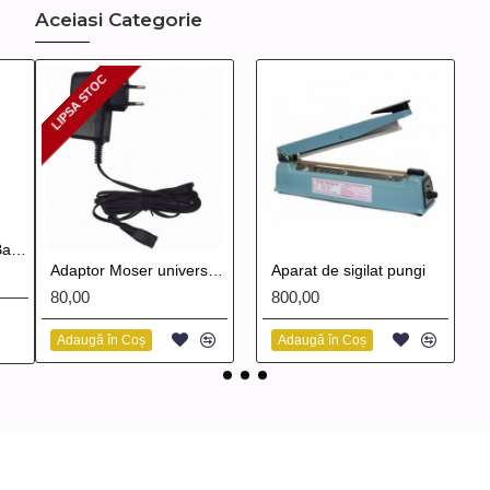
Aceiasi Categorie
LIPSA STOC
LIPSA STOC
Aparat de contur Babyliss Pro 4 Artists Skeleton FX 7870 GSE Gunsteel
Adaptor Moser universal 6000
Aparat de sigilat pungi
80,00
800,00
Adaugă în Coș
Adaugă în Coș