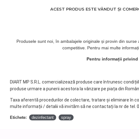
ACEST PRODUS ESTE VÂNDUT ȘI COMERCI
Produsele sunt noi, în ambalajele originale și provin din surse
competitive. Pentru mai multe informați
Pentru informații privin
DIART MP S.R.L. comercializează produse care întrunesc condițiile 
produse urmare a punerii acestora la vânzare pe piața din Român
Taxa aferentă procedurilor de colectare, tratare și eliminare în c
multe informații / detalii vă invităm să ne contactați la nr de tel.
Etichete:
dezinfectant
spray