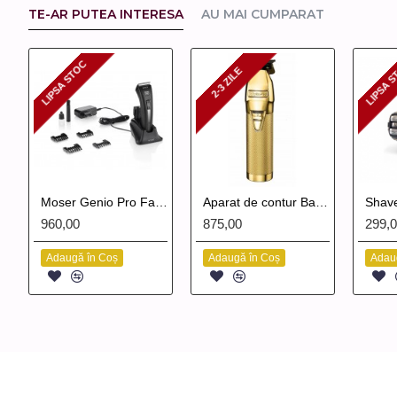
TE-AR PUTEA INTERESA
AU MAI CUMPARAT
LIPSA STOC
LIPSA 
2-3 ZILE
LIPSA STOC
LIPSA
2-3 ZILE
Moser Genio Pro Fading Edition
Aparat de contur Babyliss Pro Skeleton Cordless
Shave
960,00
875,00
299,
Adaugă în Coș
Adaugă în Coș
Adau