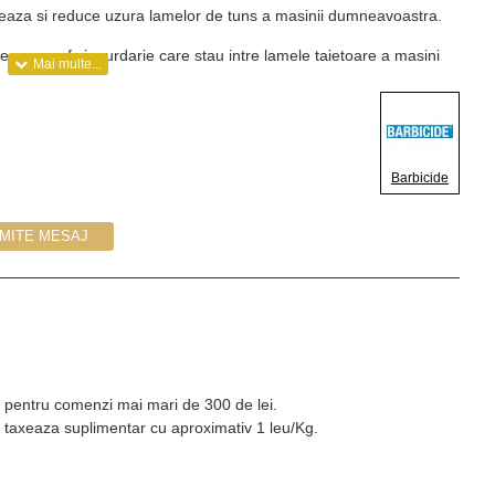
tejeaza si reduce uzura lamelor de tuns a masinii dumneavoastra.
de par, praf si murdarie care stau intre lamele taietoare a masini
sigura buna functionare a masinii dumneavoastra de tuns.
lor de rugina, astfel se prelungeste durata de viata a lamelelor de
Barbicide
ietoare (cca 5 sec ) dupa care opriti masina si lasati sa se usuce.
IMITE MESAJ
Kg pentru comenzi mai mari de 300 de lei.
 taxeaza suplimentar cu aproximativ 1 leu/Kg.