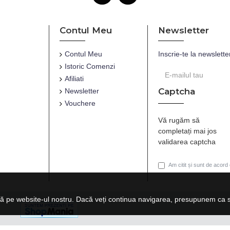
Contul Meu
Newsletter
Contul Meu
Inscrie-te la newslette
Istoric Comenzi
Afiliati
Captcha
Newsletter
Vouchere
Vă rugăm să
completați mai jos
validarea captcha
Am citit și sunt de acord
ă pe website-ul nostru. Dacă veți continua navigarea, presupunem ca su