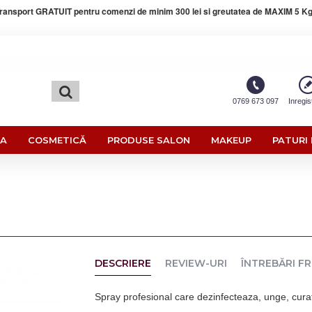
ransport GRATUIT pentru comenzi de minim 300 lei si greutatea de MAXIM 5 Kg
0769 673 097
Inregis
RA
COSMETICĂ
PRODUSE SALON
MAKEUP
PATURI 
DESCRIERE
REVIEW-URI
ÎNTREBĂRI F
Spray profesional care dezinfecteaza, unge, cura