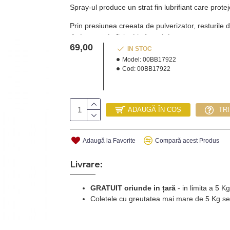
Spray-ul produce un strat fin lubrifiant care pro
Prin presiunea creeata de pulverizator, resturile 
de tuns sunt eficient indepartate.
69,00
IN STOC
CLIPPERCIDE raceste instant lamele de tuns si a
Model:
00BB17922
Cod:
00BB17922
Proprietatile anticorozive impiedica formarea pete
tuns.
Porniti masina si pulverizati direct pe lamelele ta
ADAUGĂ ÎN COȘ
TR
Adaugă la Favorite
Compară acest Produs
Livrare:
GRATUIT oriunde in țară
-
in limita a 5 
Coletele cu greutatea mai mare de 5 Kg se