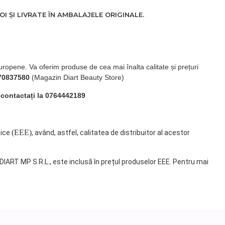
 ȘI LIVRATE ÎN AMBALAJELE ORIGINALE.
uropene. Va oferim produse de cea mai înalta calitate și prețuri
70837580
(Magazin Diart Beauty Store)
 contactați la 0764442189
(EEE)
nice
, având, astfel, calitatea de distribuitor al acestor
 DIART MP S.R.L., este inclusă în prețul produselor EEE. Pentru mai