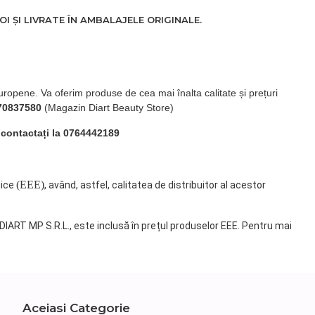
 ȘI LIVRATE ÎN AMBALAJELE ORIGINALE.
uropene. Va oferim produse de cea mai înalta calitate și prețuri
70837580
(Magazin Diart Beauty Store)
 contactați la 0764442189
(EEE)
nice
, având, astfel, calitatea de distribuitor al acestor
 DIART MP S.R.L., este inclusă în prețul produselor EEE. Pentru mai
Aceiasi Categorie