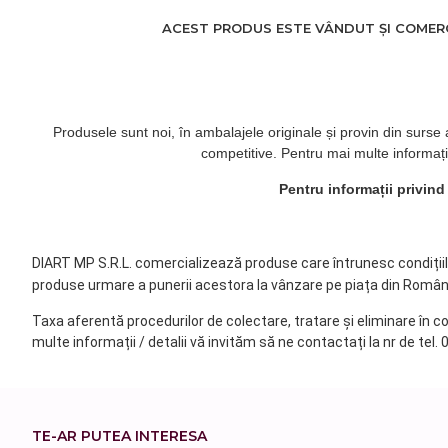
ACEST PRODUS ESTE VÂNDUT ȘI COMERCI
Produsele sunt noi, în ambalajele originale și provin din surse
competitive. Pentru mai multe informați
Pentru informații privin
DIART MP S.R.L. comercializează produse care întrunesc condițiile 
produse urmare a punerii acestora la vânzare pe piața din Român
Taxa aferentă procedurilor de colectare, tratare și eliminare în c
multe informații / detalii vă invităm să ne contactați la nr de tel.
TE-AR PUTEA INTERESA