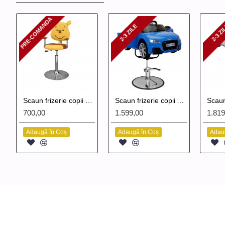
PRE-COMANDA
PRE-COMANDA
2-3 ZILE
2-3 Z
2-3 ZILE
2-3 Z
Scaun frizerie copii Winnie de Plus
Scaun frizerie copii Audi TT
700,00
1.599,00
1.819
Adaugă în Coș
Adaugă în Coș
Adau