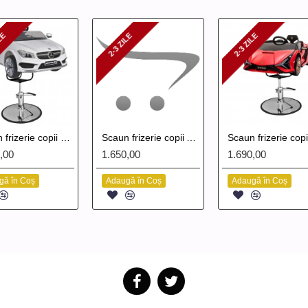
ILE
2-3 ZILE
2-3 ZILE
ILE
2-3 ZILE
2-3 ZILE
Scaun frizerie copii Mercedes
Scaun frizerie copii Audi E-Tron
,00
1.650,00
1.690,00
gă în Coș
Adaugă în Coș
Adaugă în Coș