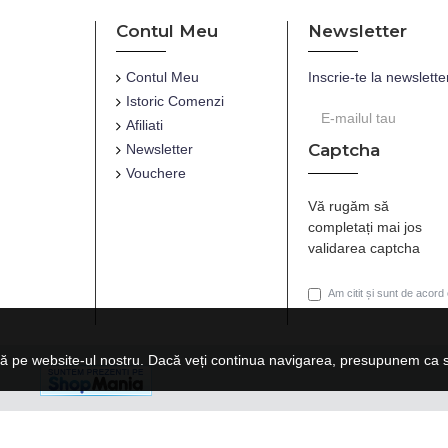
Contul Meu
Newsletter
Contul Meu
Inscrie-te la newslette
Istoric Comenzi
Afiliati
Captcha
Newsletter
Vouchere
Vă rugăm să
completați mai jos
validarea captcha
Am citit și sunt de acord
ă pe website-ul nostru. Dacă veți continua navigarea, presupunem ca su