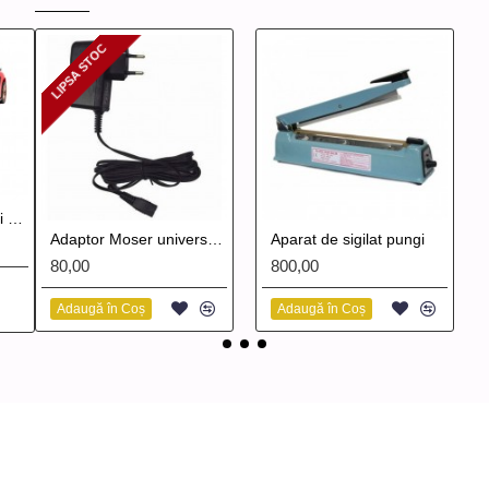
LIPSA STOC
LIPSA STOC
Scaun frizerie copii Lamborghini Sian
Adaptor Moser universal 6000
Aparat de sigilat pungi
80,00
800,00
Adaugă în Coș
Adaugă în Coș