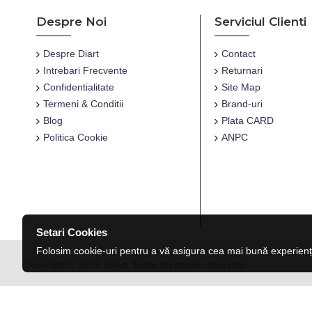
Despre Noi
Serviciul Clienti
Despre Diart
Contact
Intrebari Frecvente
Returnari
Confidentialitate
Site Map
Termeni & Conditii
Brand-uri
Blog
Plata CARD
Politica Cookie
ANPC
Setari Cookies
Folosim cookie-uri pentru a vă asigura cea mai bună experienț
Copyright © 2019, DiArt, Toate drepturile rezervate.