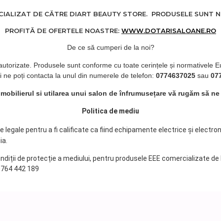
ALIZAT DE CĂTRE DIART BEAUTY STORE. PRODUSELE SUNT NOI
PROFITĂ DE OFERTELE NOASTRE:
WWW.DOTARISALOANE.RO
De ce să cumperi de la noi?
 autorizate. Produsele sunt conforme cu toate cerințele și normativele E
i ne poți contacta la unul din numerele de telefon:
0774637025
sau
07
d mobilierul si utilarea unui salon de înfrumusețare vă rugăm să ne
Politica de mediu
legale pentru a fi calificate ca fiind echipamente electrice și electro
ia.
ondiții de protecție a mediului, pentru produsele EEE comercializate de
 0764 442 189