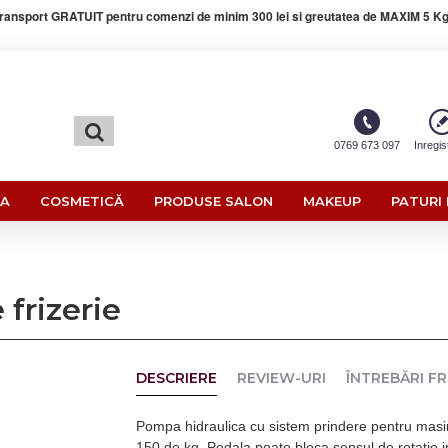
ransport GRATUIT pentru comenzi de minim 300 lei si greutatea de MAXIM 5 Kg
0769 673 097
Inregis
RA
COSMETICĂ
PRODUSE SALON
MAKEUP
PATURI 
frizerie
DESCRIERE
REVIEW-URI
ÎNTREBĂRI F
Pompa hidraulica cu sistem prindere pentru masinut
150 de kg. Pedala poate bloca sensul de rotatie in