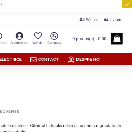
 !
Wishlist
Livrare
0 produs(e) - 0,00
trare
Autentificare
Wishlist
Compara
ELECTRICE
CONTACT
DESPRE NOI
RECVENTE
ele electrice. Cilindrul hidraulic ridica cu usurinta o greutate de
 pozitia dorita.