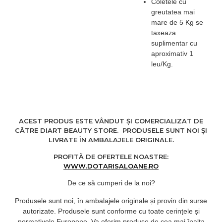
Coletele cu
greutatea mai
mare de 5 Kg se
taxeaza
suplimentar cu
aproximativ 1
leu/Kg.
ACEST PRODUS ESTE VÂNDUT ȘI COMERCIALIZAT DE
CĂTRE DIART BEAUTY STORE. PRODUSELE SUNT NOI ȘI
LIVRATE ÎN AMBALAJELE ORIGINALE.
PROFITĂ DE OFERTELE NOASTRE:
WWW.DOTARISALOANE.RO
De ce să cumperi de la noi?
Produsele sunt noi, în ambalajele originale și provin din surse
autorizate. Produsele sunt conforme cu toate cerințele și
normativele Europene. Va oferim produse de cea mai înalta