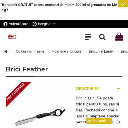
Transport GRATUIT pentru comenzi de minim 300 lei si greutatea de MAXIM 5
Kg !
Autentificare
Inregistrare
Coafura si Frizerie
Foarfece si briciuri
Briciuri si Lame
Bric
Brici Feather
PRE-COMANDA
DESCRIERE
PRE-COMANDA
Brici clasic, Se poate
folosi pentru tuns, ras si
filat. Pachetul contine o
lama si piaptane special
pentru filarea parului. Ca