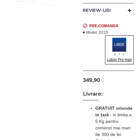
lama de schimb se
foloseste jumatate de
REVIEW-URI
lama clasica. Material
plastic resistent, practic si
usor.
PRE-COMANDA
Model:
D215
Culoare: Negru
Labor Pro Hair
Productie: ITALIA.
349,90
Livrare:
Pretul prezentat include
TVA
GRATUIT oriunde
in țară
-
in limita a
5 Kg pentru
comenzi mai mari
de 300 de lei.