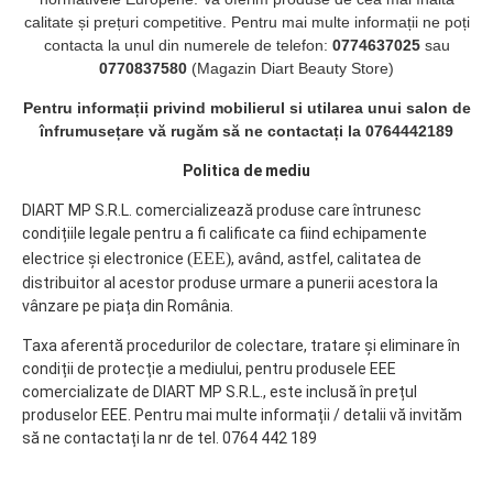
calitate și prețuri competitive. Pentru mai multe informații ne poți
contacta la unul din numerele de telefon:
0774637025
sau
0770837580
(Magazin Diart Beauty Store)
Pentru informații privind mobilierul si utilarea unui salon de
înfrumusețare vă rugăm să ne contactați la 0764442189
Politica de mediu
DIART MP S.R.L. comercializează produse care întrunesc
condițiile legale pentru a fi calificate ca fiind echipamente
(EEE)
electrice și electronice
, având, astfel, calitatea de
distribuitor al acestor produse urmare a punerii acestora la
vânzare pe piața din România.
Taxa aferentă procedurilor de colectare, tratare și eliminare în
condiții de protecție a mediului, pentru produsele EEE
comercializate de DIART MP S.R.L., este inclusă în prețul
produselor EEE. Pentru mai multe informații / detalii vă invităm
să ne contactați la nr de tel. 0764 442 189