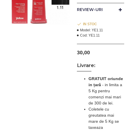
crema pentru par bazata
pe o formula avansata
REVIEW-URI
tehnologic.
Aloetrix, combinatia
exclusiva dintre
IN STOC
Aloe Vera si Germeni de
Model:
YE1.11
Cod:
YE1.11
Grau, hraneste parul in
timpul vopsirii, lasandu-l
suplu, matasos si
30,00
stralucitor. Asigura o
perfecta acoperire a
Livrare:
firelor albe.
A se folosi impreuna cu
GRATUIT oriunde
Oxidantul Yellow potrivit
in țară
-
in limita a
parului dumneavoastra.
5 Kg pentru
Pentru uz profesional.
comenzi mai mari
de 300 de lei.
Nuanta Blue Black 1.11
Coletele cu
NEGRU ALBASTRUI
greutatea mai
mare de 5 Kg se
taxeaza