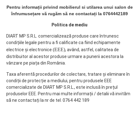
Pentru informații privind mobilierul si utilarea unui salon de
înfrumusețare vă rugăm să ne contactați la 0764442189
Politica de mediu
DIART MP S.R.L. comercializează produse care întrunesc
condițiile legale pentru a fi calificate ca fiind echipamente
(EEE)
electrice și electronice
, având, astfel, calitatea de
distribuitor al acestor produse urmare a punerii acestora la
vânzare pe piața din România.
Taxa aferentă procedurilor de colectare, tratare și eliminare în
condiții de protecție a mediului, pentru produsele EEE
comercializate de DIART MP S.R.L., este inclusă în prețul
produselor EEE. Pentru mai multe informații / detalii vă invităm
să ne contactați la nr de tel. 0764 442 189