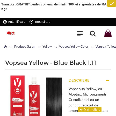
Transport GRATUIT pentru comenzi de minim 300 lei si greutatea de MAXIM 5
Kg !
Autentificare
Inregistrare
Produse Salon
Yellow
Vopsea Yellow Color
Vopsea Yellow 
Vopsea Yellow - Blue Black 1.11
DESCRIERE
Vopseaua Yellow, cu
Aloetrix, Micropigmenti
Cristalizati si cu un
continut scazut de
amoniac, este o vopsea