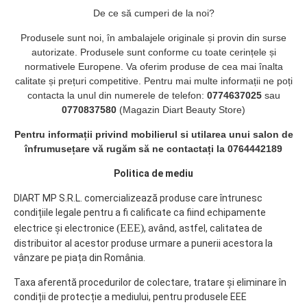
De ce să cumperi de la noi?
Produsele sunt noi, în ambalajele originale și provin din surse
autorizate. Produsele sunt conforme cu toate cerințele și
normativele Europene. Va oferim produse de cea mai înalta
calitate și prețuri competitive. Pentru mai multe informații ne poți
contacta la unul din numerele de telefon:
0774637025
sau
0770837580
(Magazin Diart Beauty Store)
Pentru informații privind mobilierul si utilarea unui salon de
înfrumusețare vă rugăm să ne contactați la 0764442189
Politica de mediu
DIART MP S.R.L. comercializează produse care întrunesc
condițiile legale pentru a fi calificate ca fiind echipamente
(EEE)
electrice și electronice
, având, astfel, calitatea de
distribuitor al acestor produse urmare a punerii acestora la
vânzare pe piața din România.
Taxa aferentă procedurilor de colectare, tratare și eliminare în
condiții de protecție a mediului, pentru produsele EEE