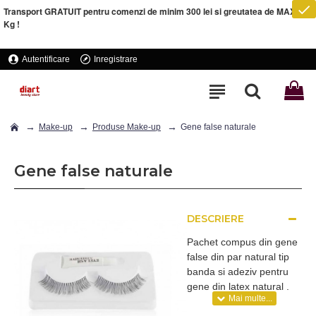
Transport GRATUIT pentru comenzi de minim 300 lei si greutatea de MAXIM 5
Kg !
Autentificare
Inregistrare
Make-up
Produse Make-up
Gene false naturale
Gene false naturale
DESCRIERE
Pachet compus din gene
false din par natural tip
banda si adeziv pentru
gene din latex natural .