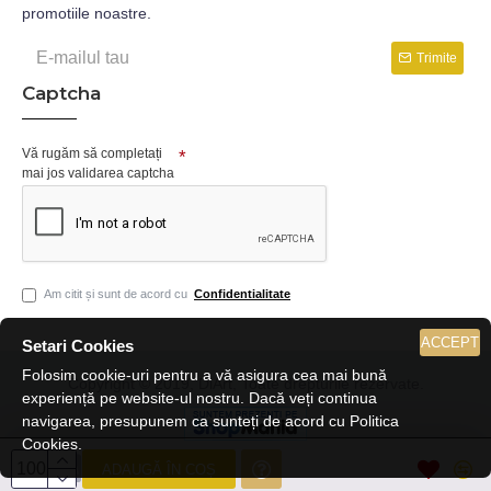
promotiile noastre.
Trimite
Captcha
Vă rugăm să completați
mai jos validarea captcha
Am citit și sunt de acord cu
Confidentialitate
ACCEPT
Setari Cookies
Folosim cookie-uri pentru a vă asigura cea mai bună
Copyright © 2019, DiArt, Toate drepturile rezervate.
experiență pe website-ul nostru. Dacă veți continua
navigarea, presupunem ca sunteți de acord cu Politica
Cookies.
ADAUGĂ ÎN COȘ