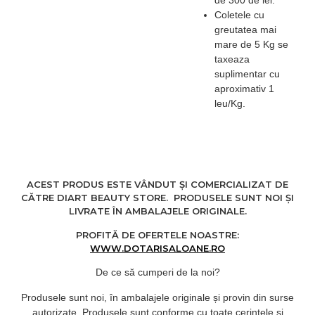
de 300 de lei.
Coletele cu
greutatea mai
mare de 5 Kg se
taxeaza
suplimentar cu
aproximativ 1
leu/Kg.
ACEST PRODUS ESTE VÂNDUT ȘI COMERCIALIZAT DE
CĂTRE DIART BEAUTY STORE. PRODUSELE SUNT NOI ȘI
LIVRATE ÎN AMBALAJELE ORIGINALE.
PROFITĂ DE OFERTELE NOASTRE:
WWW.DOTARISALOANE.RO
De ce să cumperi de la noi?
Produsele sunt noi, în ambalajele originale și provin din surse
autorizate. Produsele sunt conforme cu toate cerințele și