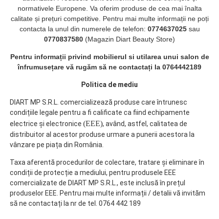
normativele Europene. Va oferim produse de cea mai înalta
calitate și prețuri competitive. Pentru mai multe informații ne poți
contacta la unul din numerele de telefon:
0774637025
sau
0770837580
(Magazin Diart Beauty Store)
Pentru informații privind mobilierul si utilarea unui salon de
înfrumusețare vă rugăm să ne contactați la 0764442189
Politica de mediu
DIART MP S.R.L. comercializează produse care întrunesc
condițiile legale pentru a fi calificate ca fiind echipamente
(EEE)
electrice și electronice
, având, astfel, calitatea de
distribuitor al acestor produse urmare a punerii acestora la
vânzare pe piața din România.
Taxa aferentă procedurilor de colectare, tratare și eliminare în
condiții de protecție a mediului, pentru produsele EEE
comercializate de DIART MP S.R.L., este inclusă în prețul
produselor EEE. Pentru mai multe informații / detalii vă invităm
să ne contactați la nr de tel. 0764 442 189