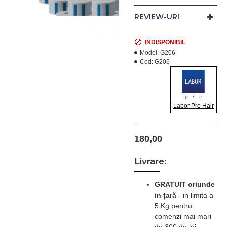
5 role (30 role pretaiate).
In loc de 30 lei platiti doar
REVIEW-URI
25 lei/rola.
INDISPONIBIL
Model:
G206
Cod:
G206
Labor Pro Hair
180,00
Livrare:
GRATUIT oriunde
in țară
-
in limita a
5 Kg pentru
comenzi mai mari