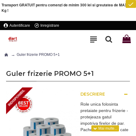
Transport GRATUIT pentru comenzi de minim 300 lei si greutatea de MAXIM 5
Kg !
Autentificare
Inregistrare
Guler frizerie PROMO 5+1
Guler frizerie PROMO 5+1
INDISPONIBIL
DESCRIERE
INDISPONIBIL
Role unica folosinta
pretaiate pentru frizerie -
protejeaza gatul
impotriva firelor de par.
Pachet de 6 seturi a cate