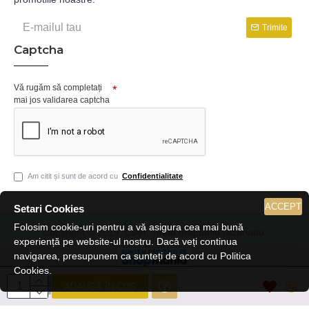
Trimite
Captcha
Vă rugăm să completați
mai jos validarea captcha
Am citit și sunt de acord cu
Confidentialitate
ACCEPT
Setari Cookies
Folosim cookie-uri pentru a vă asigura cea mai bună
Copyright © 2019, DiArt, Toate drepturile rezervate.
experiență pe website-ul nostru. Dacă veți continua
navigarea, presupunem ca sunteți de acord cu Politica
Cookies.
ADAUGĂ ÎN COȘ