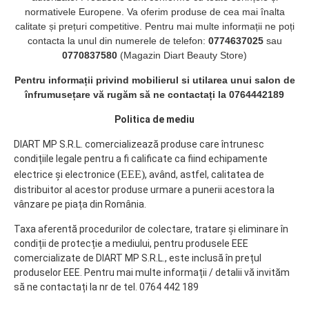
normativele Europene. Va oferim produse de cea mai înalta
calitate și prețuri competitive. Pentru mai multe informații ne poți
contacta la unul din numerele de telefon:
0774637025
sau
0770837580
(Magazin Diart Beauty Store)
Pentru informații privind mobilierul si utilarea unui salon de
înfrumusețare vă rugăm să ne contactați la 0764442189
Politica de mediu
DIART MP S.R.L. comercializează produse care întrunesc
condițiile legale pentru a fi calificate ca fiind echipamente
(EEE)
electrice și electronice
, având, astfel, calitatea de
distribuitor al acestor produse urmare a punerii acestora la
vânzare pe piața din România.
Taxa aferentă procedurilor de colectare, tratare și eliminare în
condiții de protecție a mediului, pentru produsele EEE
comercializate de DIART MP S.R.L., este inclusă în prețul
produselor EEE. Pentru mai multe informații / detalii vă invităm
să ne contactați la nr de tel. 0764 442 189