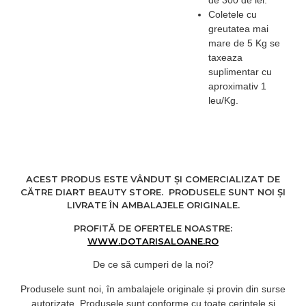
de 300 de lei.
Coletele cu
greutatea mai
mare de 5 Kg se
taxeaza
suplimentar cu
aproximativ 1
leu/Kg.
ACEST PRODUS ESTE VÂNDUT ȘI COMERCIALIZAT DE
CĂTRE DIART BEAUTY STORE. PRODUSELE SUNT NOI ȘI
LIVRATE ÎN AMBALAJELE ORIGINALE.
PROFITĂ DE OFERTELE NOASTRE:
WWW.DOTARISALOANE.RO
De ce să cumperi de la noi?
Produsele sunt noi, în ambalajele originale și provin din surse
autorizate. Produsele sunt conforme cu toate cerințele și