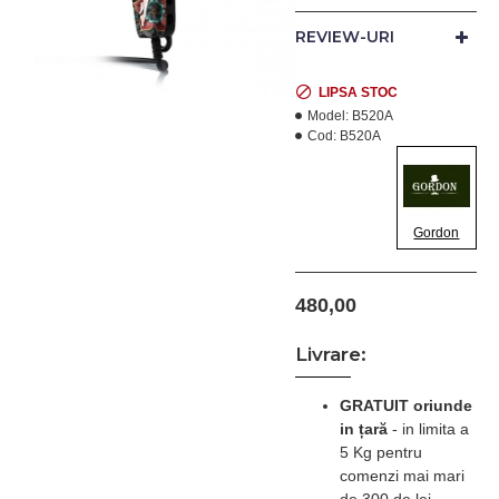
doar pe fir.
REVIEW-URI
Caracteristici:
- lame inoxidabile;
LIPSA STOC
Model:
B520A
- motor cu vibratii,
Cod:
B520A
silentios;
- levier lateral pentru
ajustarea lungimii de
taiere;
Gordon
- contine 4 gratare:
3,6,9,12 mm, perie de
480,00
curatare si ulei;
Livrare:
Productie: Italia.
GRATUIT oriunde
in țară
-
in limita a
5 Kg pentru
comenzi mai mari