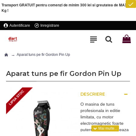
Transport GRATUIT pentru comenzi de minim 300 lei si greutatea de MAXIM 5
Kg !
Autentificare
Inregistrare
Aparat tuns pe fir Gordon Pin Up
Aparat tuns pe fir Gordon Pin Up
LIPSA STOC
DESCRIERE
LIPSA STOC
O masina de tuns
profesionala in editie
limitata, cu motor
electromagnetic foarte
puternic, ce functioneaza