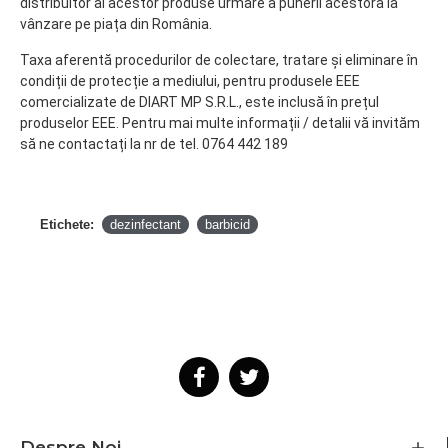
distribuitor al acestor produse urmare a punerii acestora la
vânzare pe piața din România.
Taxa aferentă procedurilor de colectare, tratare și eliminare în
condiții de protecție a mediului, pentru produsele EEE
comercializate de DIART MP S.R.L., este inclusă în prețul
produselor EEE. Pentru mai multe informații / detalii vă invităm
să ne contactați la nr de tel. 0764 442 189
Etichete:
dezinfectant
barbicid
Despre Noi