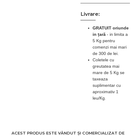
Raport amestec:
Livrare:
1(solutie):16(apa
distilata)
GRATUIT oriunde
in țară
-
in limita a
5 Kg pentru
Perioada optima de
comenzi mai mari
actiune:
de 300 de lei.
Instrumentarul din metal
Coletele cu
trebuie lasat cel putin 10
greutatea mai
minute, dar nu mai mult
mare de 5 Kg se
de 1 ora în solutia
taxeaza
dezinfectanta.
suplimentar cu
aproximativ 1
NU LASATI PESTE
leu/Kg.
NOAPTE
INSTRUMENTARUL IN
SOLUTIA
DEZINFECTANTA.
Solutia dezinfectanta se
ACEST PRODUS ESTE VÂNDUT ȘI COMERCIALIZAT DE