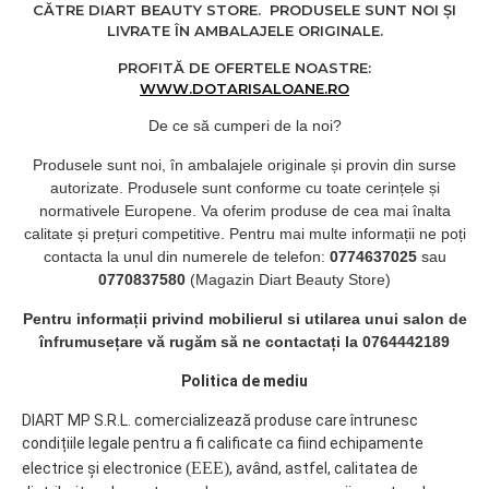
CĂTRE DIART BEAUTY STORE. PRODUSELE SUNT NOI ȘI
schimba de 2 ori pe
LIVRATE ÎN AMBALAJELE ORIGINALE.
saptamana.
PROFITĂ DE OFERTELE NOASTRE:
Produsul este avizat de
WWW.DOTARISALOANE.RO
Ministerul Sanatatii.
De ce să cumperi de la noi?
Folosind dezinfectantul
BARBICIDE indepliniti
Produsele sunt noi, în ambalajele originale și provin din surse
toate cerintele cerute de
autorizate. Produsele sunt conforme cu toate cerințele și
legile in vigoare pentru
normativele Europene. Va oferim produse de cea mai înalta
dezinfectie.
calitate și prețuri competitive. Pentru mai multe informații ne poți
contacta la unul din numerele de telefon:
0774637025
sau
Reduceti riscul
0770837580
(Magazin Diart Beauty Store)
transmiterii bolilor,
protejandu-va angajatii si
Pentru informații privind mobilierul si utilarea unui salon de
clientii.
înfrumusețare vă rugăm să ne contactați la 0764442189
Tara de provenienta:
Politica de mediu
Germania.
DIART MP S.R.L. comercializează produse care întrunesc
condițiile legale pentru a fi calificate ca fiind echipamente
(EEE)
electrice și electronice
, având, astfel, calitatea de