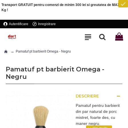
Transport GRATUIT pentru comenzi de minim 300 lei si greutatea de MAXIM 5
Kg !
Autentificare
Inregistrare
Pamatuf pt barbierit Omega - Negru
Pamatuf pt barbierit Omega -
Negru
DESCRIERE
Pamatuf pentru barbierit
din par natural de porc
mistret, foarte des, cu
maner negru.