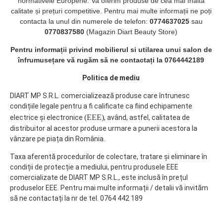
normativele Europene. Va oferim produse de cea mai înalta
calitate și prețuri competitive. Pentru mai multe informații ne poți
contacta la unul din numerele de telefon:
0774637025
sau
0770837580
(Magazin Diart Beauty Store)
Pentru informații privind mobilierul si utilarea unui salon de
înfrumusețare vă rugăm să ne contactați la 0764442189
Politica de mediu
DIART MP S.R.L. comercializează produse care întrunesc
condițiile legale pentru a fi calificate ca fiind echipamente
(EEE)
electrice și electronice
, având, astfel, calitatea de
distribuitor al acestor produse urmare a punerii acestora la
vânzare pe piața din România.
Taxa aferentă procedurilor de colectare, tratare și eliminare în
condiții de protecție a mediului, pentru produsele EEE
comercializate de DIART MP S.R.L., este inclusă în prețul
produselor EEE. Pentru mai multe informații / detalii vă invităm
să ne contactați la nr de tel. 0764 442 189