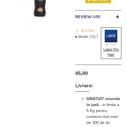
O R I G I N A L. Un
barbier adevarat
REVIEW-URI
apreciaza un lucru de
calitate. Dimensiuni: 13.
Lungime par 7 cm. Din
IN STOC
material rezistent. MADE
Model:
C517
IN ITALY
Labor Pro
Hair
45,00
Livrare:
GRATUIT oriunde
in țară
-
in limita a
5 Kg pentru
comenzi mai mari
de 300 de lei.