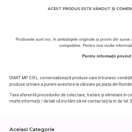
ACEST PRODUS ESTE VÂNDUT ȘI COMERCI
Produsele sunt noi, în ambalajele originale și provin din surse
competitive. Pentru mai multe informați
Pentru informații privin
DIART MP S.R.L. comercializează produse care întrunesc condițiile 
produse urmare a punerii acestora la vânzare pe piața din Român
Taxa aferentă procedurilor de colectare, tratare și eliminare în c
multe informații / detalii vă invităm să ne contactați la nr de tel.
Aceiasi Categorie