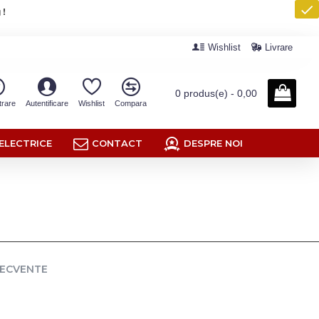
 !
Wishlist
Livrare
0 produs(e) - 0,00
trare
Autentificare
Wishlist
Compara
ELECTRICE
CONTACT
DESPRE NOI
RECVENTE