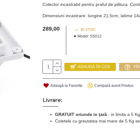
Colector incastrabil pentru praful de pilitura. Cont
Dimensiuni incastrare: lungine 21,5cm, latime 14
289,00
IN STOC
Model:
SS012
Pretul prezentat include TVA.
ADAUGĂ ÎN COȘ
TR
Adaugă la Favorite
Compară acest Produs
Livrare:
GRATUIT oriunde in țară
-
in limita a 5 
Coletele cu greutatea mai mare de 5 Kg se