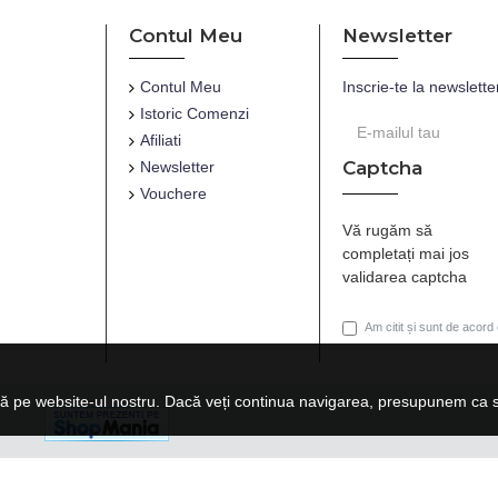
Contul Meu
Newsletter
Contul Meu
Inscrie-te la newslette
Istoric Comenzi
Afiliati
Captcha
Newsletter
Vouchere
Vă rugăm să
completați mai jos
validarea captcha
Am citit și sunt de acord
ă pe website-ul nostru. Dacă veți continua navigarea, presupunem ca su