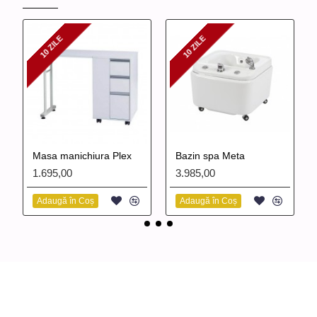
10 ZILE
10 ZILE
10 ZILE
10 ZILE
Masa manichiura Plex
Bazin spa Meta
1.695,00
3.985,00
Adaugă în Coș
Adaugă în Coș