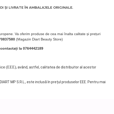
 ȘI LIVRATE ÎN AMBALAJELE ORIGINALE.
uropene. Va oferim produse de cea mai înalta calitate și prețuri
70837580
(Magazin Diart Beauty Store)
 contactați la 0764442189
(EEE)
nice
, având, astfel, calitatea de distribuitor al acestor
 DIART MP S.R.L., este inclusă în prețul produselor EEE. Pentru mai