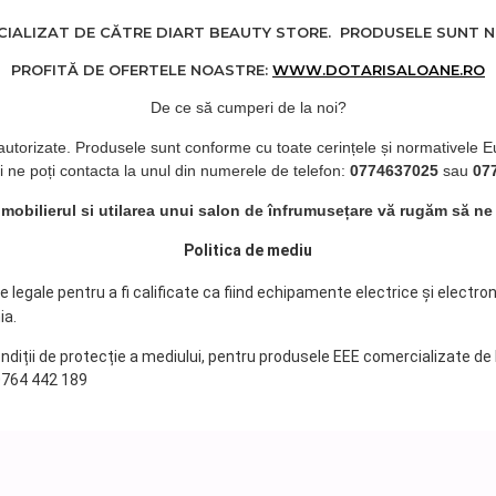
ALIZAT DE CĂTRE DIART BEAUTY STORE. PRODUSELE SUNT NOI
PROFITĂ DE OFERTELE NOASTRE:
WWW.DOTARISALOANE.RO
De ce să cumperi de la noi?
 autorizate. Produsele sunt conforme cu toate cerințele și normativele E
i ne poți contacta la unul din numerele de telefon:
0774637025
sau
07
d mobilierul si utilarea unui salon de înfrumusețare vă rugăm să ne
Politica de mediu
legale pentru a fi calificate ca fiind echipamente electrice și electro
ia.
ondiții de protecție a mediului, pentru produsele EEE comercializate de
 0764 442 189