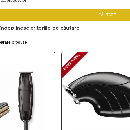
rea produselor
CĂUTARE
ndeplinesc criteriile de căutare
arare produse
INDISPONIBIL
INDISPONIBIL