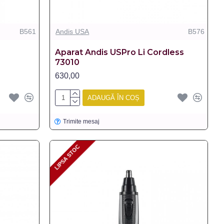
B561
Andis USA
B576
Aparat Andis USPro Li Cordless
73010
630,00
ADAUGĂ ÎN COȘ
Trimite mesaj
LIPSA STOC
LIPSA STOC