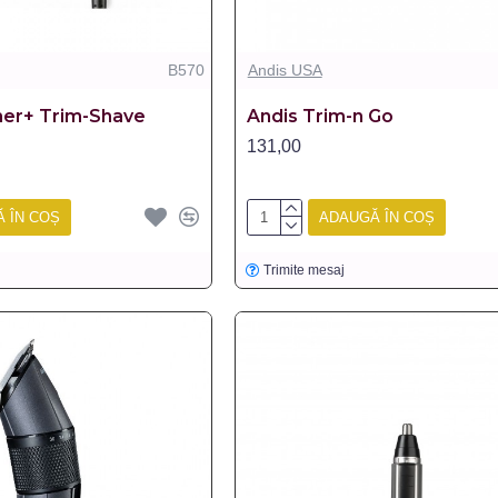
B570
Andis USA
ner+ Trim-Shave
Andis Trim-n Go
131,00
 ÎN COȘ
ADAUGĂ ÎN COȘ
Trimite mesaj