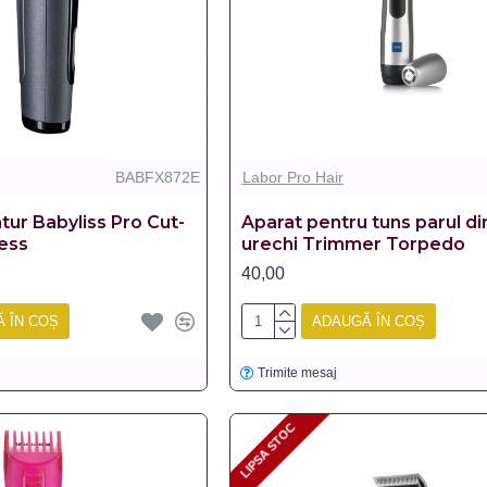
BABFX872E
Labor Pro Hair
tur Babyliss Pro Cut-
Aparat pentru tuns parul din
ess
urechi Trimmer Torpedo
40,00
 ÎN COȘ
ADAUGĂ ÎN COȘ
Trimite mesaj
LIPSA STOC
LIPSA STOC