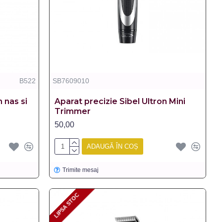
B522
SB7609010
 nas si
Aparat precizie Sibel Ultron Mini
Trimmer
50,00
ADAUGĂ ÎN COȘ
Trimite mesaj
LIPSA STOC
LIPSA STOC