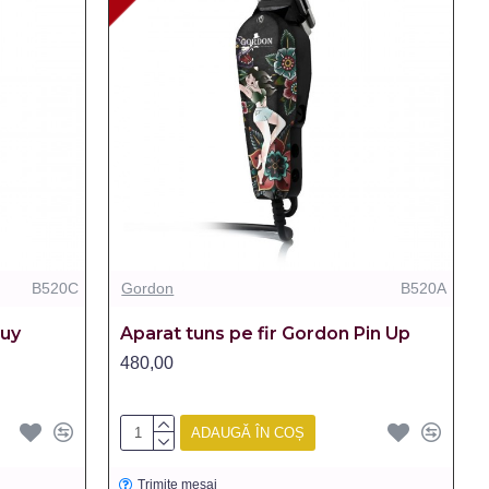
B520C
Gordon
B520A
Guy
Aparat tuns pe fir Gordon Pin Up
480,00
ADAUGĂ ÎN COȘ
Trimite mesaj