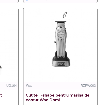
UG104
Wad
RZPW003
ut
Cutite T-shape pentru masina de
contur Wad Domi