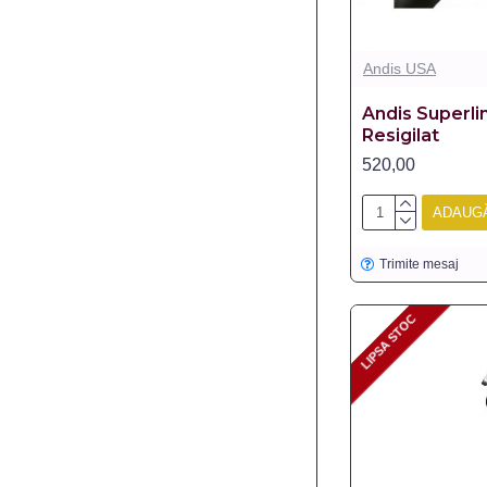
Andis USA
Andis Superli
Resigilat
520,00
ADAUGĂ
Trimite mesaj
LIPSA STOC
LIPSA STOC