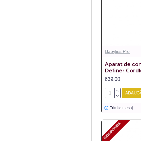
Babyliss Pro
Aparat de con
Definer Cordl
639,00
ADAUGĂ
Trimite mesaj
INDISPONIBIL
INDISPONIBIL