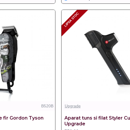
LIPSA STOC
LIPSA STOC
B520B
Upgrade
e fir Gordon Tyson
Aparat tuns si filat Styler C
Upgrade