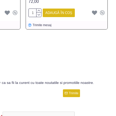
72,00
ADAUGĂ ÎN COȘ
Trimite mesaj
r ca sa fii la curent cu toate noutatile si promotiile noastre.
Trimite