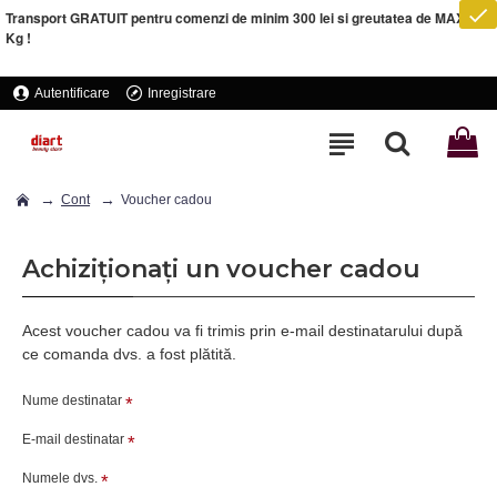
Transport GRATUIT pentru comenzi de minim 300 lei si greutatea de MAXIM 5
Kg !
Autentificare
Inregistrare
Cont
Voucher cadou
Achiziționați un voucher cadou
Acest voucher cadou va fi trimis prin e-mail destinatarului după
ce comanda dvs. a fost plătită.
Nume destinatar
E-mail destinatar
Numele dvs.