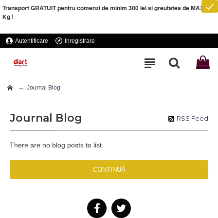
Transport GRATUIT pentru comenzi de minim 300 lei si greutatea de MAXIM 5
Kg !
Autentificare
Inregistrare
Journal Blog
Journal Blog
RSS Feed
There are no blog posts to list.
CONTINUĂ