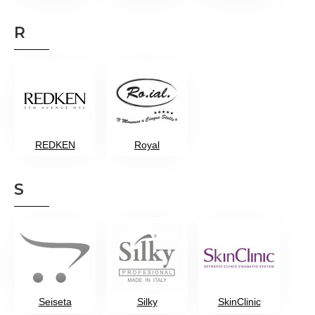
R
REDKEN
Royal
S
Seiseta
Silky
SkinClinic