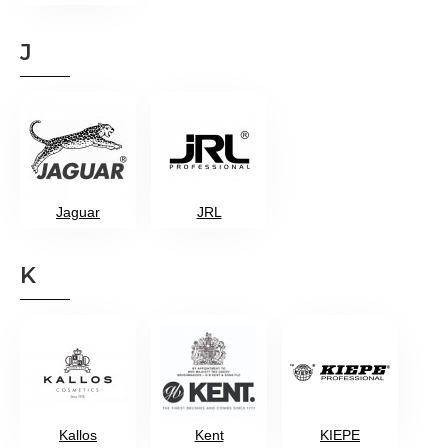
J
Jaguar
JRL
K
Kallos
Kent
KIEPE