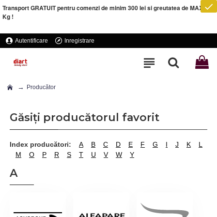
Transport GRATUIT pentru comenzi de minim 300 lei si greutatea de MAXIM 5
Kg !
Autentificare
Inregistrare
Producător
Găsiți producătorul favorit
Index producători:
A
B
C
D
E
F
G
I
J
K
L
M
O
P
R
S
T
U
V
W
Y
A