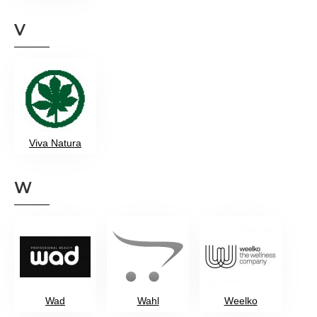
V
Viva Natura
W
Wad
Wahl
Weelko