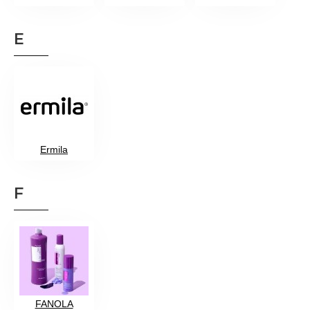
E
Ermila
F
FANOLA