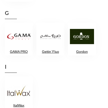
G
GAMA PRO
Gettin`Fluo
Gordon
I
ItalWax