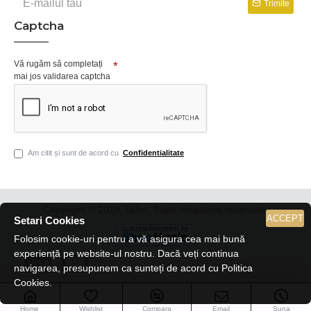
Trimite
Captcha
Vă rugăm să completați
mai jos validarea captcha
Am citit și sunt de acord cu
Confidentialitate
Copyright © 2019, DiArt, Toate drepturile rezervate.
ACCEPT
Setari Cookies
Folosim cookie-uri pentru a vă asigura cea mai bună
experiență pe website-ul nostru. Dacă veți continua
navigarea, presupunem ca sunteți de acord cu Politica
Cookies.
Home
Wishlist
Compara
Email
Suna