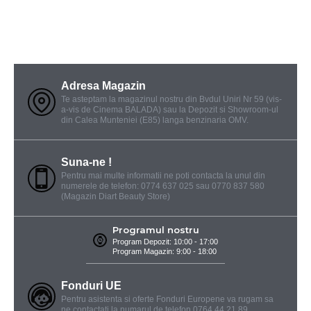
Adresa Magazin
Te asteptam la magazinul nostru din Bvdul Uniri Nr 59 (vis-
a-vis de Cinema BALADA) sau la Depozit si Showroom-ul
din Calea Munteniei (E85) langa benzinaria OMV.
Suna-ne !
Pentru mai multe informatii ne poti contacta la unul din
numerele de telefon: 0774 637 025 sau 0770 837 580
(Magazin Diart Beauty Store)
Programul nostru
Program Depozit: 10:00 - 17:00
Program Magazin: 9:00 - 18:00
Fonduri UE
Pentru asistenta si oferte Fonduri Europene va rugam sa
ne contactati la numarul de telefon 0764 44 21 89