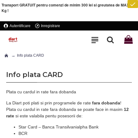
Transport GRATUIT pentru comenzi de minim 300 lei si greutatea de MAXIM 5
Kg !
Autentificare
Inregistrare
Info plata CARD
Info plata CARD
Plata cu cardul in rate fara dobanda
La Diart poti plati si prin programele de rate
fara dobanda
!
Plata cu cardul in rate fara dobanda se poate face in maxim
12
rate
si este valabila pentu posesorii de:
Star Card – Banca Transilvanialpha Bank
BCR