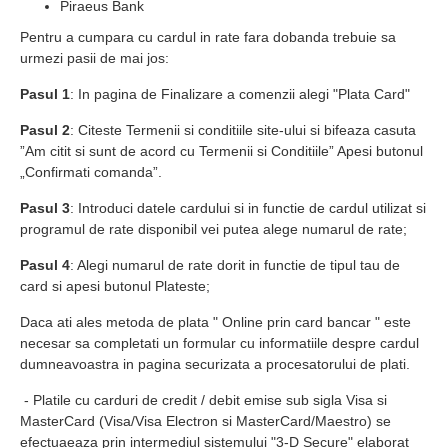
Piraeus Bank
Pentru a cumpara cu cardul in rate fara dobanda trebuie sa
urmezi pasii de mai jos:
Pasul 1
: In pagina de Finalizare a comenzii alegi "Plata Card"
Pasul 2
: Citeste Termenii si conditiile site-ului si bifeaza casuta
”Am citit si sunt de acord cu Termenii si Conditiile” Apesi butonul
„Confirmati comanda”.
Pasul 3
: Introduci datele cardului si in functie de cardul utilizat si
programul de rate disponibil vei putea alege numarul de rate;
Pasul 4
: Alegi numarul de rate dorit in functie de tipul tau de
card si apesi butonul Plateste;
Daca ati ales metoda de plata " Online prin card bancar " este
necesar sa completati un formular cu informatiile despre cardul
dumneavoastra in pagina securizata a procesatorului de plati.
- Platile cu carduri de credit / debit emise sub sigla Visa si
MasterCard (Visa/Visa Electron si MasterCard/Maestro) se
efectuaeaza prin intermediul sistemului "3-D Secure" elaborat