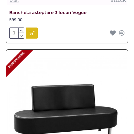
Diart
9111CR
Bancheta asteptare 3 locuri Vogue
599,00
INDISPONIBIL
INDISPONIBIL