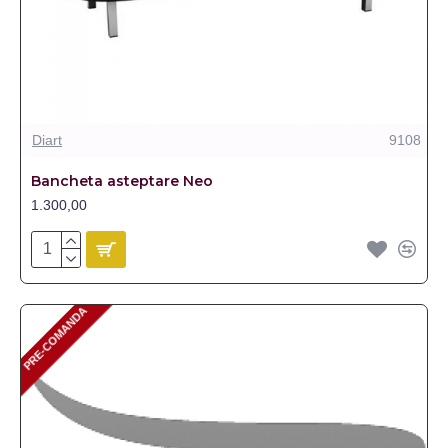
Diart
9108
Bancheta asteptare Neo
1.300,00
PRE-COMANDA
PRE-COMANDA