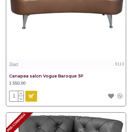
Diart
9113
Canapea salon Vogue Baroque 3P
1.550,00
PRE-COMANDA
PRE-COMANDA