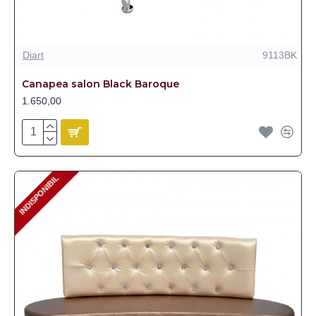
Diart
9113BK
Canapea salon Black Baroque
1.650,00
INDISPONIBIL
INDISPONIBIL