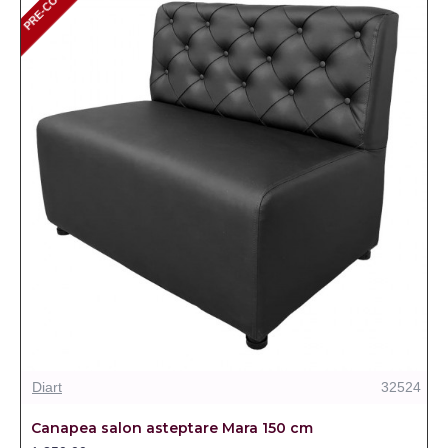
PRE-COMANDA
Diart
32524
Canapea salon asteptare Mara 150 cm