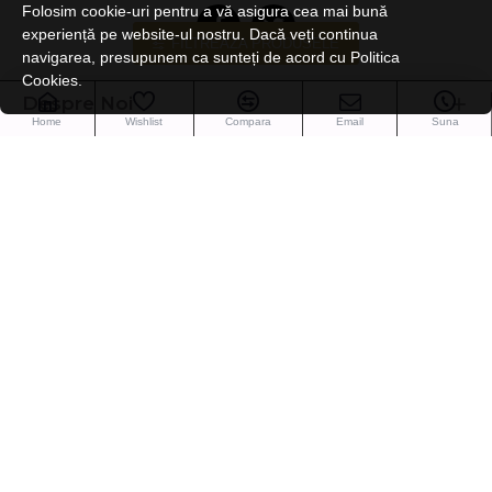
Folosim cookie-uri pentru a vă asigura cea mai bună
experiență pe website-ul nostru. Dacă veți continua
FILTREAZA PRODUSELE
navigarea, presupunem ca sunteți de acord cu Politica
Cookies.
Despre Noi
Home
Wishlist
Compara
Email
Suna
Serviciul Clienti
Contul Meu
Newsletter
Inscrie-te la newsletter ca sa fii la curent cu toate noutatile si
promotiile noastre.
Trimite
Captcha
Vă rugăm să completați
mai jos validarea captcha