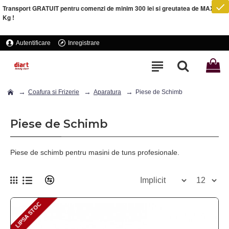
Transport GRATUIT pentru comenzi de minim 300 lei si greutatea de MAXIM 5
Kg !
Autentificare
Inregistrare
Coafura si Frizerie
Aparatura
Piese de Schimb
Piese de Schimb
Piese de schimb pentru masini de tuns profesionale.
LIPSA STOC
LIPSA STOC