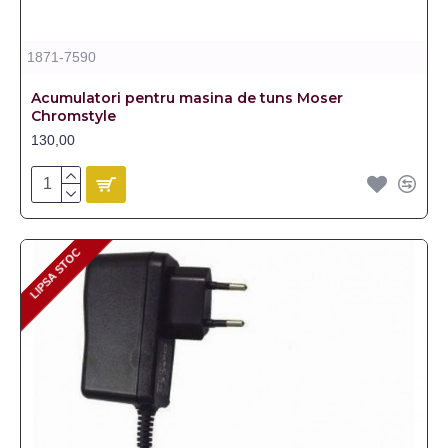
1871-7590
Acumulatori pentru masina de tuns Moser
Chromstyle
130,00
LIPSA STOC
LIPSA STOC