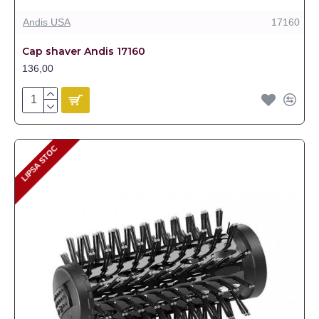
Andis USA
17160
Cap shaver Andis 17160
136,00
LIPSA STOC
LIPSA STOC