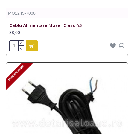
MO1245-7080
Cablu Alimentare Moser Class 45
38,00
INDISPONIBIL
INDISPONIBIL