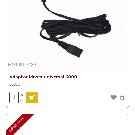
MO1881-7120
Adaptor Moser universal 6000
80,00
LIPSA STOC
LIPSA STOC