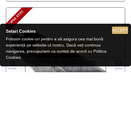
LIPSA STOC
LIPSA STOC
ACCEPT
Setari Cookies
Folosim cookie-uri pentru a vă asigura cea mai bună
experiență pe website-ul nostru. Dacă veți continua
FILTREAZA PRODUSELE
navigarea, presupunem ca sunteți de acord cu Politica
Cookies.
Home
Wishlist
Compara
Email
Suna
MO1230-7760