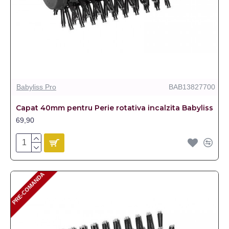
Babyliss Pro
BAB13827700
Capat 40mm pentru Perie rotativa incalzita Babyliss
69,90
PRE-COMANDA
PRE-COMANDA