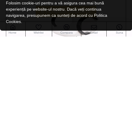
Folosim cookie-uri pentru a vă asigura cea mai bună
experiență pe website-ul nostru. Dacă veți continua
FILTREAZA PRODUSELE
navigarea, presupunem ca sunteți de acord cu Politica
Cookies.
Home
Wishlist
Compara
Email
Suna
WKS004.A26
Fotoliu pedichiura cu cadita ASTRA
3.080,00