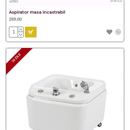
Diart
SS012
Aspirator masa incastrabil
289,00
10 ZILE
10 ZILE