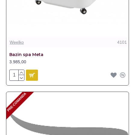
Weelko
4101
Bazin spa Meta
3.985,00
PRE-COMANDA
PRE-COMANDA