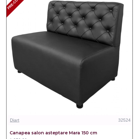
PRE-COMANDA
Diart
32524
Canapea salon asteptare Mara 150 cm