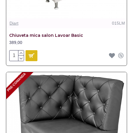
Diart
015LM
Chiuveta mica salon Lavoar Basic
389,00
PRE-COMANDA
PRE-COMANDA