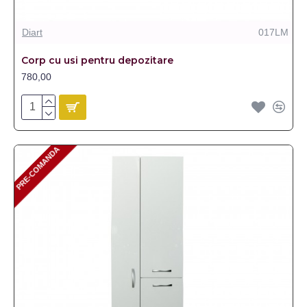
Diart
017LM
Corp cu usi pentru depozitare
780,00
PRE-COMANDA
PRE-COMANDA