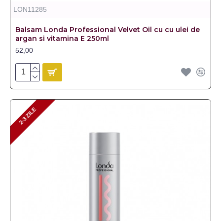
LON11285
Balsam Londa Professional Velvet Oil cu cu ulei de
argan si vitamina E 250ml
52,00
2-3 ZILE
2-3 ZILE