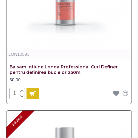
LON10593
Balsam lotiune Londa Professional Curl Definer
pentru definirea buclelor 250ml
50,00
2-3 ZILE
2-3 ZILE