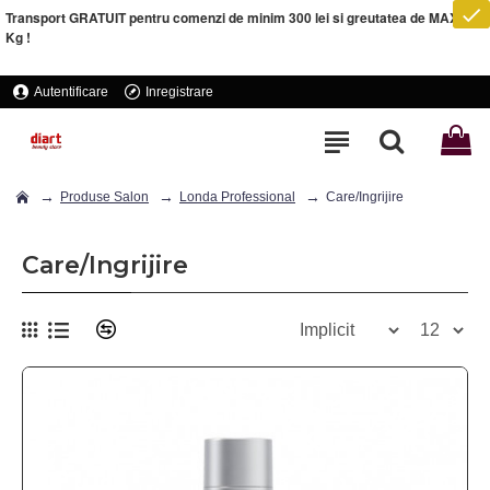
Transport GRATUIT pentru comenzi de minim 300 lei si greutatea de MAXIM 5
Kg !
Autentificare
Inregistrare
Produse Salon
Londa Professional
Care/Ingrijire
Care/Ingrijire