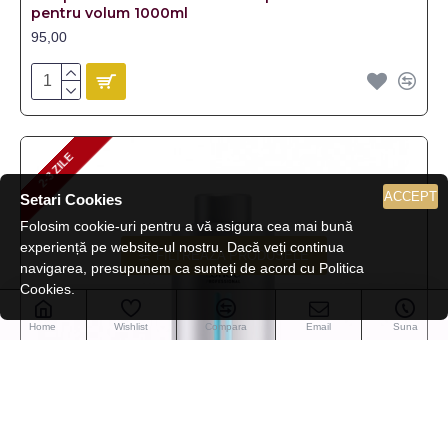
pentru volum 1000ml
95,00
2-3 ZILE
2-3 ZILE
ACCEPT
Setari Cookies
Folosim cookie-uri pentru a vă asigura cea mai bună
experiență pe website-ul nostru. Dacă veți continua
FILTREAZA PRODUSELE
navigarea, presupunem ca sunteți de acord cu Politica
Cookies.
Home
Wishlist
Compara
Email
Suna