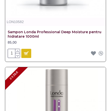
LON10582
Sampon Londa Professional Deep Moisture pentru
hidratare 1000ml
85,00
2-3 ZILE
2-3 ZILE