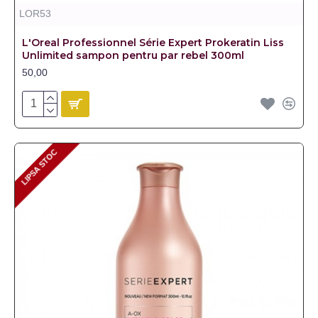
LOR53
L'Oreal Professionnel Série Expert Prokeratin Liss
Unlimited sampon pentru par rebel 300ml
50,00
LIPSA STOC
LIPSA STOC