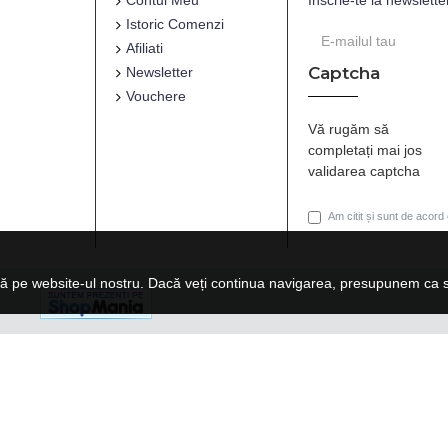
Contul Meu
Inscrie-te la newslette
Istoric Comenzi
Afiliati
Captcha
Newsletter
Vouchere
Vă rugăm să
completați mai jos
validarea captcha
Am citit și sunt de acord
ă pe website-ul nostru. Dacă veți continua navigarea, presupunem ca su