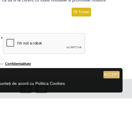
r ca sa fii la curent cu toate noutatile si promotiile noastre.
Trimite
 cu
Confidentialitate
ACCEPT
nteți de acord cu Politica Cookies.