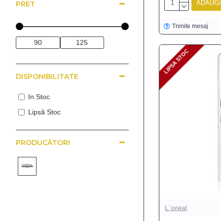
ADAUGĂ
PRET
Trimite mesaj
LIPSA STOC
LIPSA STOC
DISPONIBILITATE
In Stoc
Lipsă Stoc
PRODUCĂTORI
L`oreal