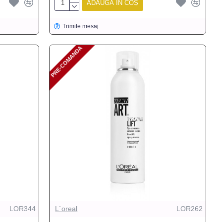
ADAUGĂ ÎN COȘ
Trimite mesaj
PRE-COMANDA
PRE-COMANDA
LOR344
L`oreal
LOR262