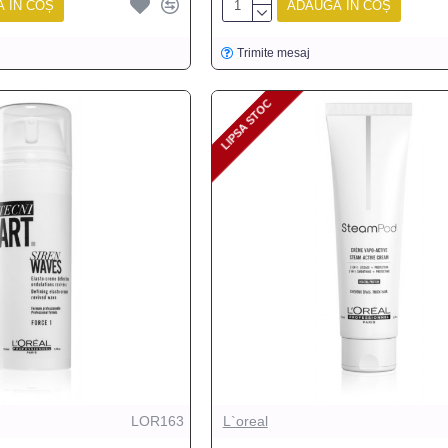
 ÎN COȘ
ADAUGĂ ÎN COȘ
Trimite mesaj
LIPSA STOC
LIPSA STOC
LOR163
L`oreal