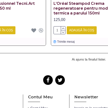
ssionnel Tecni.Art
L’Oréal Steampod Crema
50 ml
regeneratoare pentru mod
termica a parului 150ml
125,00
 ÎN COȘ
ADAUGĂ ÎN COȘ
Trimite mesaj
Ai ajuns la finalul listei.
Contul Meu
Newsletter