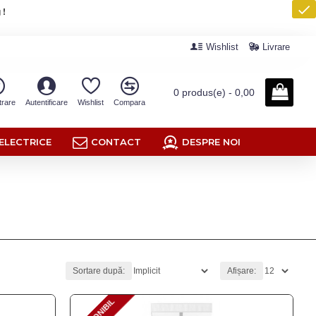
 !
Wishlist
Livrare
0 produs(e) - 0,00
trare
Autentificare
Wishlist
Compara
ELECTRICE
CONTACT
DESPRE NOI
Sortare după:
Afișare: