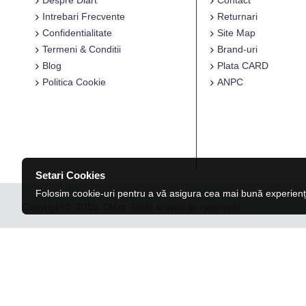
Despre Diart
Contact
Intrebari Frecvente
Returnari
Confidentialitate
Site Map
Termeni & Conditii
Brand-uri
Blog
Plata CARD
Politica Cookie
ANPC
Setari Cookies
Folosim cookie-uri pentru a vă asigura cea mai bună experienț
Copyright © 2019, DiArt, Toate drepturile rezervate.