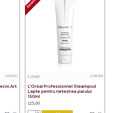
INDISPONIBIL
INDISPONIBIL
LOR427
L`oreal
LOR368
ecni.Art
L’Oréal Professionnel Steampod
Lapte pentru netezirea parului
150ml
115,00