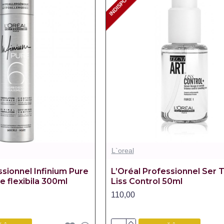
INDISPONIBIL
INDISPONIBIL
L`oreal
ssionnel Infinium Pure
L’Oréal Professionnel Ser T
re flexibila 300ml
Liss Control 50ml
110,00