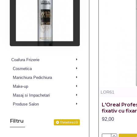
Coafura Frizerie
Cosmetica
Manichiura Pedichiura
Make-up
LOR61
Masaj si Impachetari
L'Oreal Profe
Produse Salon
fixativ cu fixa
92,00
Filtru
Resetează