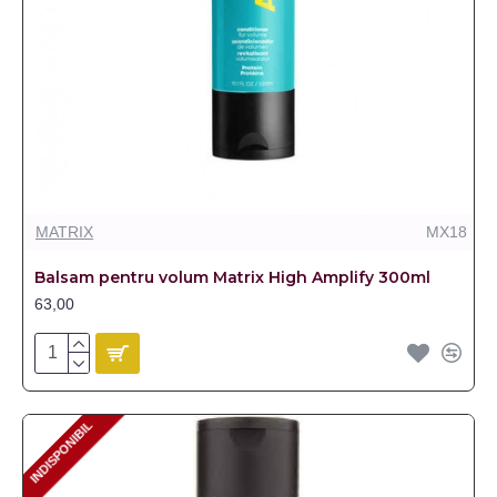
MATRIX
MX18
Balsam pentru volum Matrix High Amplify 300ml
63,00
INDISPONIBIL
INDISPONIBIL