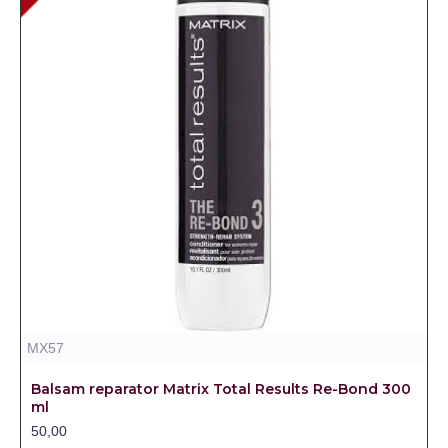
MX57
Balsam reparator Matrix Total Results Re-Bond 300
ml
50,00