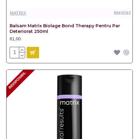
MATRIX
BMX593
Balsam Matrix Biolage Bond Therapy Pentru Par
Deteriorat 250ml
81,00
INDISPONIBIL
INDISPONIBIL