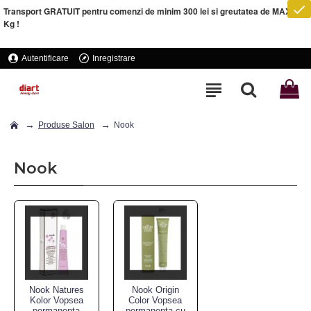
Transport GRATUIT pentru comenzi de minim 300 lei si greutatea de MAXIM 5
Kg !
Autentificare
Inregistrare
Produse Salon
Nook
Nook
Nook Natures
Nook Origin
Kolor Vopsea
Color Vopsea
permanenta
permanenta cu