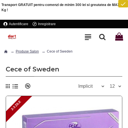
Transport GRATUIT pentru comenzi de minim 300 lei si greutatea de MAXIM 5
Kg !
Autentificare
Inregistrare
Produse Salon
Cece of Sweden
Cece of Sweden
2-3 ZILE
2-3 ZILE