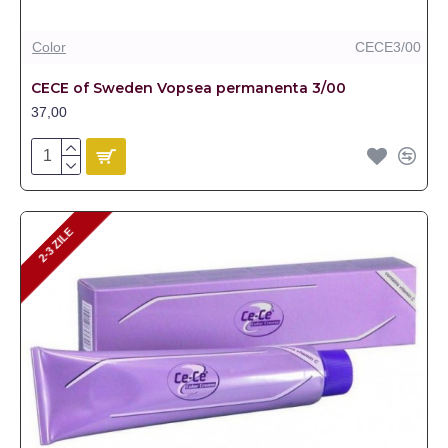
Color
CECE3/00
CECE of Sweden Vopsea permanenta 3/00
37,00
2-3 ZILE
2-3 ZILE