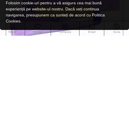
Folosim cookie-uri pentru a vă asigura cea mai bună
experiență pe website-ul nostru. Dacă veți continua
FILTREAZA PRODUSELE
navigarea, presupunem ca sunteți de acord cu Politica
Cookies.
Home
Wishlist
Compara
Email
Suna
CECE4
CECE of Sweden Vopsea permanenta 4
37,00