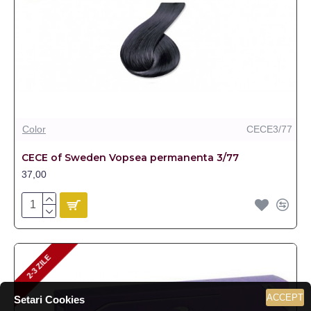
Color
CECE3/77
CECE of Sweden Vopsea permanenta 3/77
37,00
2-3 ZILE
2-3 ZILE
ACCEPT
Setari Cookies