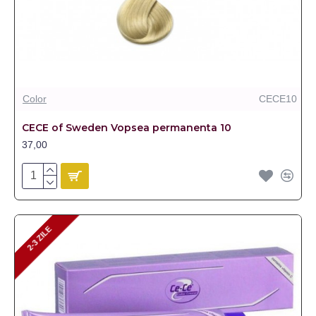
Color
CECE10
CECE of Sweden Vopsea permanenta 10
37,00
2-3 ZILE
2-3 ZILE