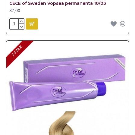
CECE of Sweden Vopsea permanenta 10/03
37,00
2-3 ZILE
2-3 ZILE