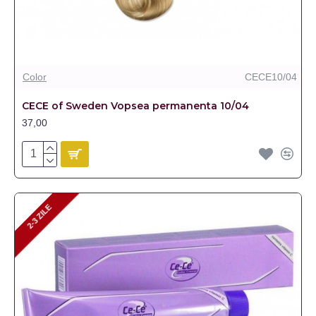
Color
CECE10/04
CECE of Sweden Vopsea permanenta 10/04
37,00
2-3 ZILE
2-3 ZILE