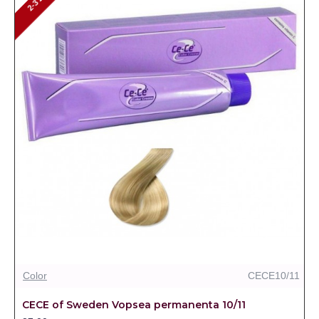
2-3 ZILE
Color
CECE10/11
CECE of Sweden Vopsea permanenta 10/11