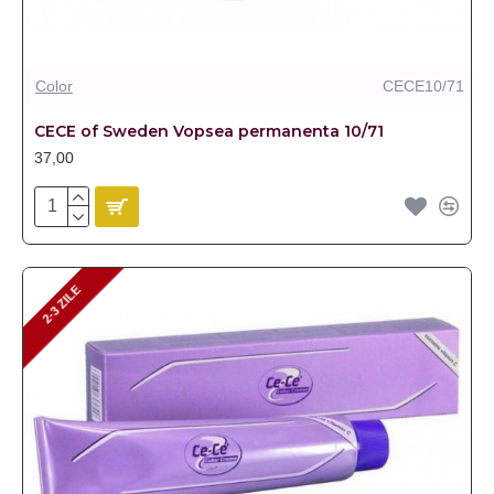
Color
CECE10/71
CECE of Sweden Vopsea permanenta 10/71
37,00
2-3 ZILE
2-3 ZILE