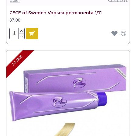
Color
CECE1/11
CECE of Sweden Vopsea permanenta 1/11
37,00
2-3 ZILE
2-3 ZILE