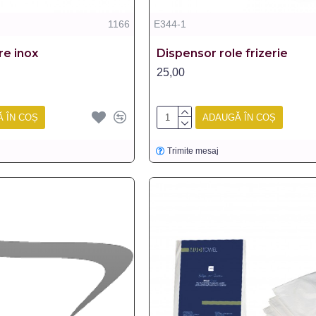
1166
E344-1
are inox
Dispensor role frizerie
25,00
 ÎN COȘ
ADAUGĂ ÎN COȘ
Trimite mesaj