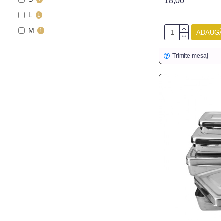
18,00
L
1
M
1
ADAUGĂ
Trimite mesaj