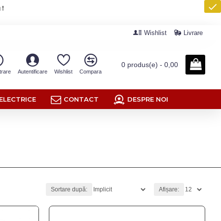
 !
Wishlist
Livrare
0 produs(e) - 0,00
trare
Autentificare
Wishlist
Compara
ELECTRICE
CONTACT
DESPRE NOI
Sortare după:
Afișare: