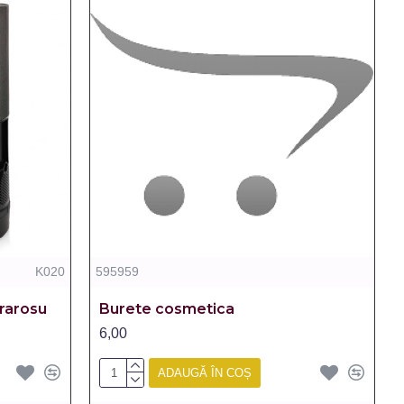
K020
595959
frarosu
Burete cosmetica
6,00
ADAUGĂ ÎN COȘ