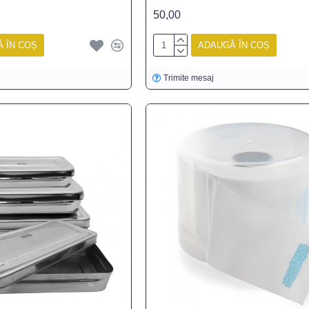
50,00
 ÎN COȘ
ADAUGĂ ÎN COȘ
Trimite mesaj