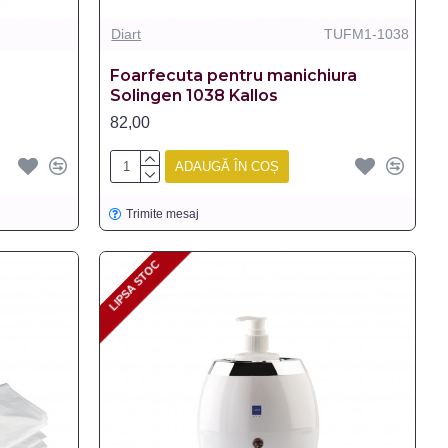
Diart
TUFM1-1038
Foarfecuta pentru manichiura
Solingen 1038 Kallos
82,00
ADAUGĂ ÎN COȘ
Trimite mesaj
LIPSA STOC
LIPSA STOC