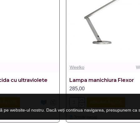
Weelko
W
da cu ultraviolete
Lampa manichiura Flexor
285,00
 ÎN COȘ
ADAUGĂ ÎN COȘ
ă pe website-ul nostru. Dacă veți continua navigarea, presupunem ca su
Trimite mesaj