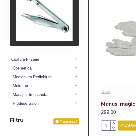
Coafura Frizerie
Cosmetica
Manichiura Pedichiura
Make-up
Diart
Masaj si Impachetari
Manusi magic
Produse Salon
299,00
Filtru
Resetează
ADAUGĂ