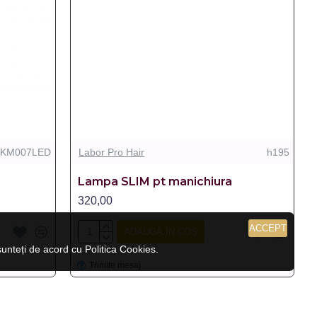
KM007LED
Labor Pro Hair
h195
Lampa SLIM pt manichiura
320,00
ACCEPT
ADAUGĂ ÎN COȘ
nteți de acord cu Politica Cookies.
Trimite mesaj
LIPSA STOC