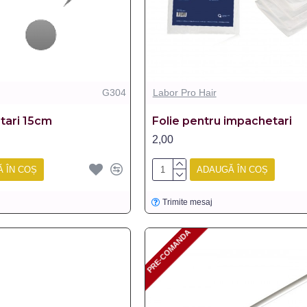
G304
Labor Pro Hair
tari 15cm
Folie pentru impachetari
2,00
 ÎN COȘ
ADAUGĂ ÎN COȘ
Trimite mesaj
PRE-COMANDA
PRE-COMANDA