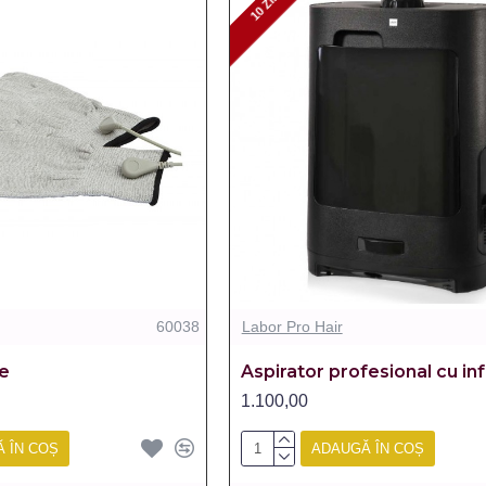
10 ZILE
10 ZILE
60038
Labor Pro Hair
e
Aspirator profesional cu in
1.100,00
 ÎN COȘ
ADAUGĂ ÎN COȘ