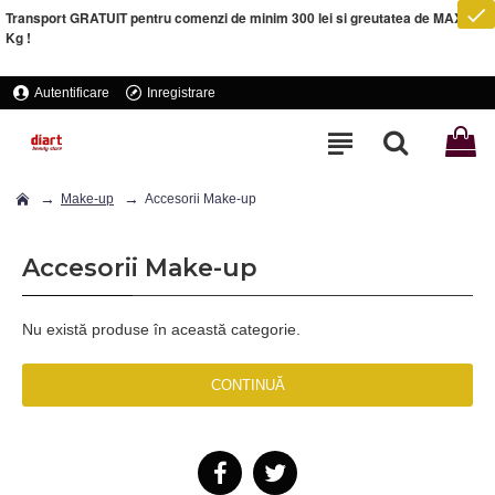
Transport GRATUIT pentru comenzi de minim 300 lei si greutatea de MAXIM 5
Kg !
Autentificare
Inregistrare
Make-up
Accesorii Make-up
Accesorii Make-up
Nu există produse în această categorie.
CONTINUĂ