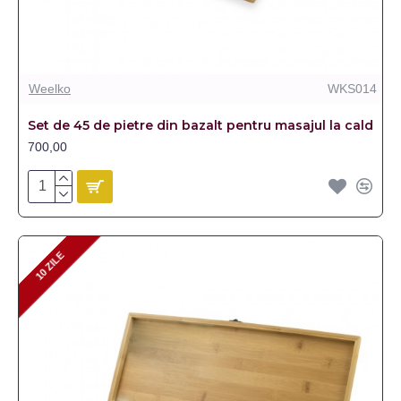
Weelko
WKS014
Set de 45 de pietre din bazalt pentru masajul la cald
700,00
10 ZILE
10 ZILE