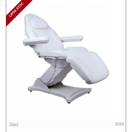
LIPSA STOC
LIPSA STOC
Diart
3589