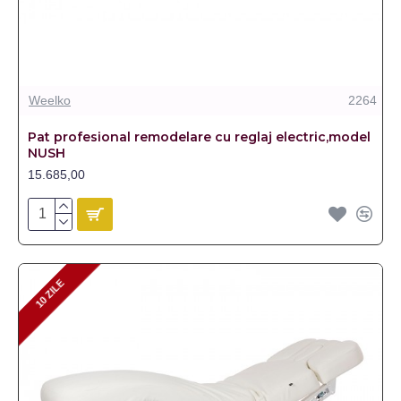
Weelko
2264
Pat profesional remodelare cu reglaj electric,model
NUSH
15.685,00
10 ZILE
10 ZILE