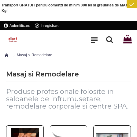
Transport GRATUIT pentru comenzi de minim 300 lei si greutatea de MAXIM 5
Kg !
Autentificare
Inregistrare
Masaj si Remodelare
Masaj si Remodelare
Produse profesionale folosite in
saloanele de infrumusetare,
remodelare corporale si centre SPA.