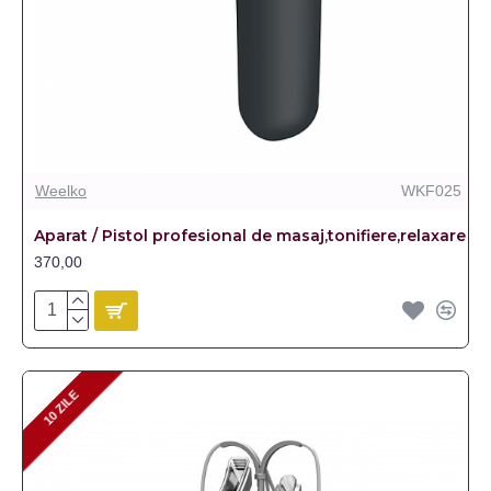
Weelko
WKF025
Aparat / Pistol profesional de masaj,tonifiere,relaxare
370,00
10 ZILE
10 ZILE