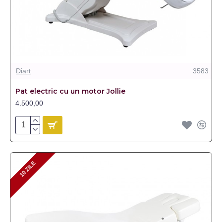
Diart
3583
Pat electric cu un motor Jollie
4.500,00
10 ZILE
10 ZILE