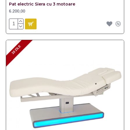
Pat electric Siera cu 3 motoare
6.200,00
10 ZILE
10 ZILE