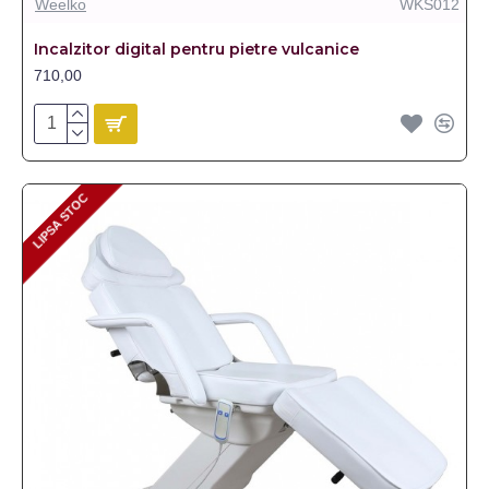
Weelko
WKS012
Incalzitor digital pentru pietre vulcanice
710,00
LIPSA STOC
LIPSA STOC