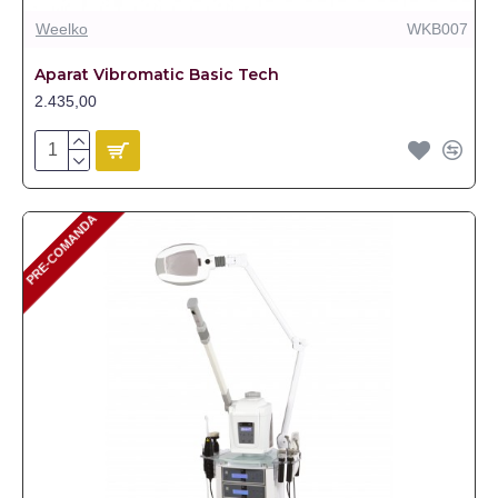
Weelko
WKB007
Aparat Vibromatic Basic Tech
2.435,00
PRE-COMANDA
PRE-COMANDA