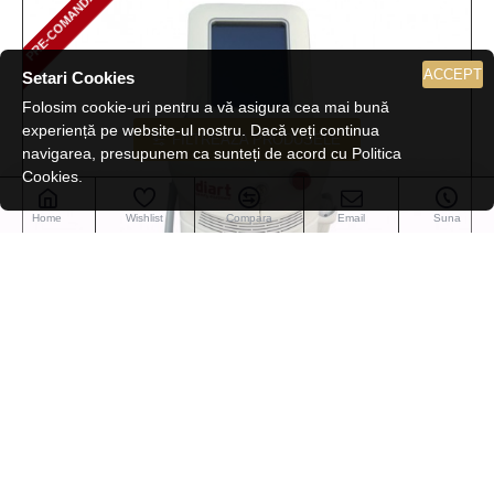
PRE-COMANDA
PRE-COMANDA
ACCEPT
Setari Cookies
Folosim cookie-uri pentru a vă asigura cea mai bună
experiență pe website-ul nostru. Dacă veți continua
FILTREAZA PRODUSELE
navigarea, presupunem ca sunteți de acord cu Politica
Cookies.
Home
Wishlist
Compara
Email
Suna
Diart
BM100