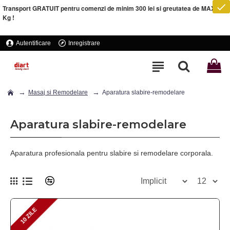
Transport GRATUIT pentru comenzi de minim 300 lei si greutatea de MAXIM 5
Kg !
Autentificare
Inregistrare
Masaj si Remodelare
Aparatura slabire-remodelare
Aparatura slabire-remodelare
Aparatura profesionala pentru slabire si remodelare corporala.
10 ZILE
10 ZILE