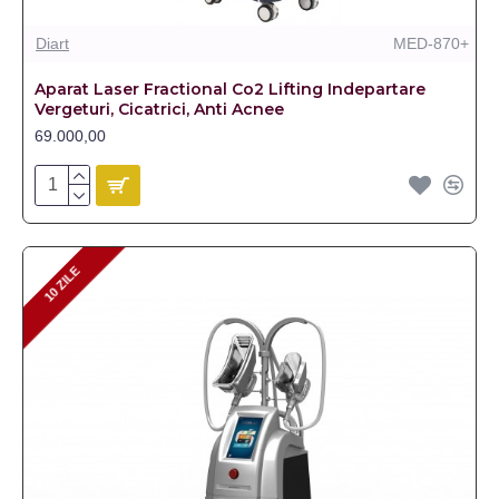
Diart
MED-870+
Aparat Laser Fractional Co2 Lifting Indepartare
Vergeturi, Cicatrici, Anti Acnee
69.000,00
10 ZILE
10 ZILE