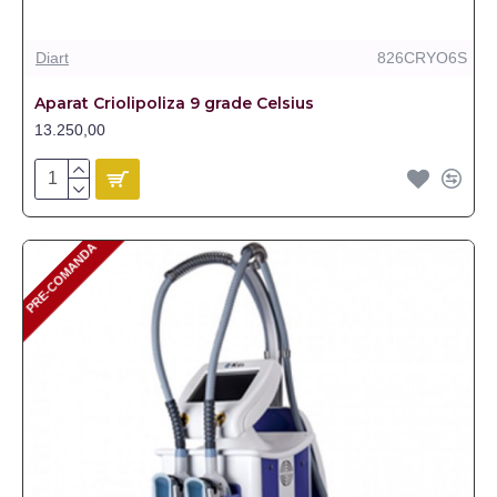
Diart
826CRYO6S
Aparat Criolipoliza 9 grade Celsius
13.250,00
PRE-COMANDA
PRE-COMANDA