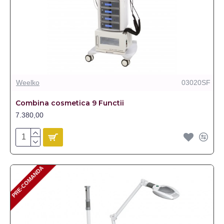
Weelko
03020SF
Combina cosmetica 9 Functii
7.380,00
PRE-COMANDA
PRE-COMANDA