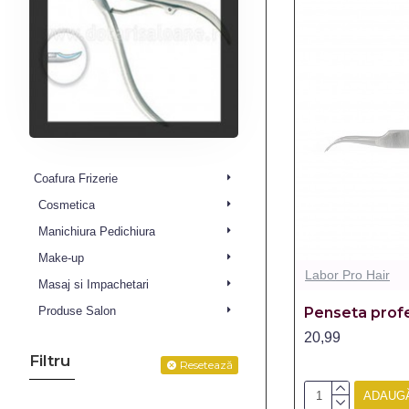
Coafura Frizerie
Cosmetica
Manichiura Pedichiura
Make-up
Labor Pro Hair
Masaj si Impachetari
Penseta profe
Produse Salon
20,99
Filtru
Resetează
ADAUGĂ