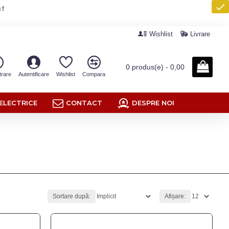
 !
Wishlist
Livrare
0 produs(e) - 0,00
trare
Autentificare
Wishlist
Compara
ELECTRICE
CONTACT
DESPRE NOI
Sortare după:
Afișare: