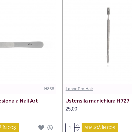
H868
Labor Pro Hair
sionala Nail Art
Ustensila manichiura H727
25,00
 ÎN COȘ
ADAUGĂ ÎN COȘ