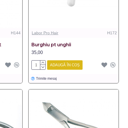
H144
Labor Pro Hair
H172
t
Burghiu pt unghii
35,00
ADAUGĂ ÎN COȘ
Trimite mesaj