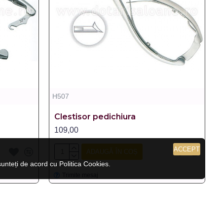
H507
Clestisor pedichiura
109,00
ACCEPT
ADAUGĂ ÎN COȘ
nteți de acord cu Politica Cookies.
Trimite mesaj