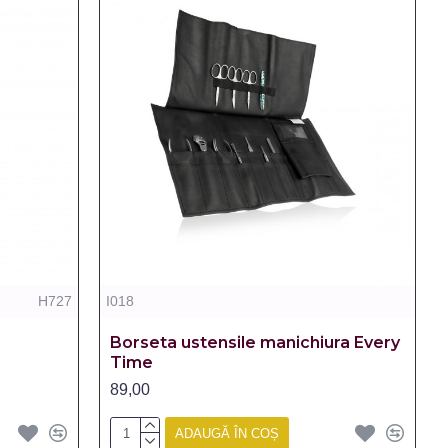
H727
I018
Borseta ustensile manichiura Every
Time
89,00
ADAUGĂ ÎN COȘ