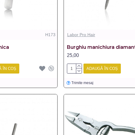
H173
Labor Pro Hair
mica
Burghiu manichiura diaman
25,00
 ÎN COȘ
ADAUGĂ ÎN COȘ
Trimite mesaj