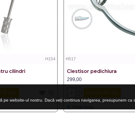
H154
H517
ru cilindri
Clestisor pedichiura
299,00
 ÎN COȘ
ADAUGĂ ÎN COȘ
ă pe website-ul nostru. Dacă veți continua navigarea, presupunem ca su
Trimite mesaj