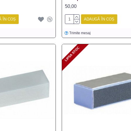
50,00
 ÎN COȘ
ADAUGĂ ÎN COȘ
Trimite mesaj
LIPSA STOC
LIPSA STOC