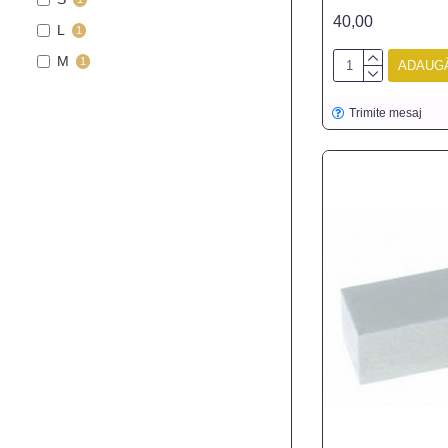
40,00
L
1
M
1
ADAUGĂ
Trimite mesaj