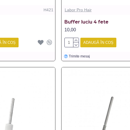
H421
Labor Pro Hair
Buffer luciu 4 fete
10,00
 ÎN COȘ
ADAUGĂ ÎN COȘ
Trimite mesaj