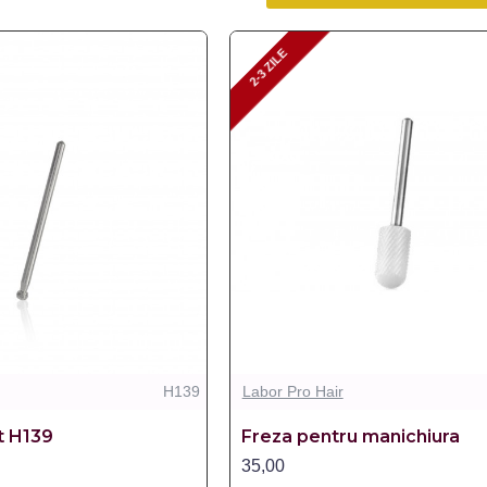
2-3 ZILE
2-3 ZILE
H139
Labor Pro Hair
t H139
Freza pentru manichiura
35,00