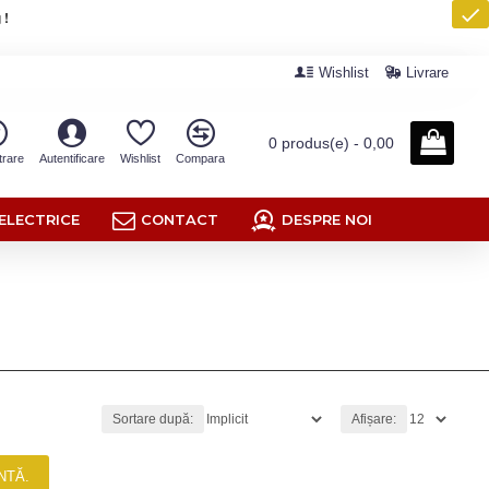
 !
Wishlist
Livrare
0 produs(e) - 0,00
trare
Autentificare
Wishlist
Compara
ELECTRICE
CONTACT
DESPRE NOI
Sortare după:
Afișare:
NTĂ.