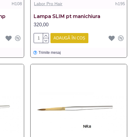
H108
Labor Pro Hair
h195
mp
Lampa SLIM pt manichiura
320,00
ADAUGĂ ÎN COȘ
Trimite mesaj