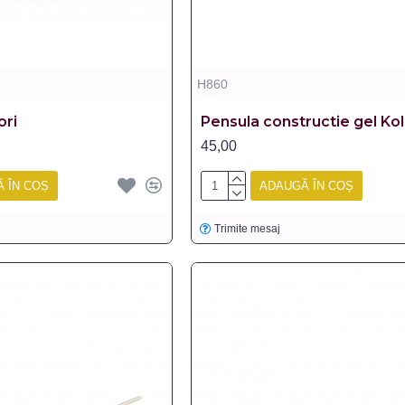
H860
ori
Pensula constructie gel Kol
45,00
 ÎN COȘ
ADAUGĂ ÎN COȘ
Trimite mesaj