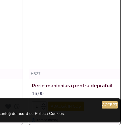
H827
Perie manichiura pentru deprafuit
16,00
ACCEPT
ADAUGĂ ÎN COȘ
nteți de acord cu Politica Cookies.
Trimite mesaj