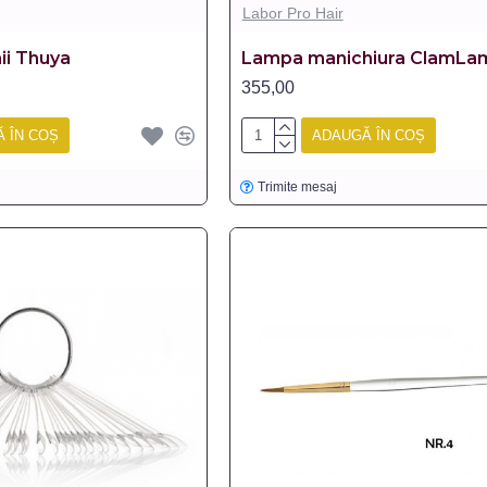
Labor Pro Hair
ii Thuya
Lampa manichiura ClamLa
355,00
 ÎN COȘ
ADAUGĂ ÎN COȘ
Trimite mesaj