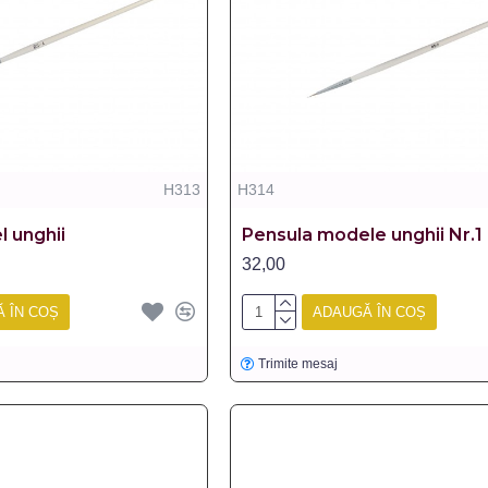
H313
H314
 unghii
Pensula modele unghii Nr.1
32,00
 ÎN COȘ
ADAUGĂ ÎN COȘ
Trimite mesaj