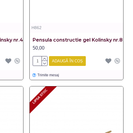
H862
insky nr.4
Pensula constructie gel Kolinsky nr.8
50,00
ADAUGĂ ÎN COȘ
Trimite mesaj
LIPSA STOC
LIPSA STOC