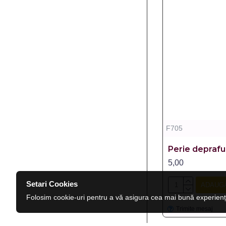
F705
Perie deprafu
5,00
Setari Cookies
ADAUGĂ
Folosim cookie-uri pentru a vă asigura cea mai bună experienț
Trimite mesaj