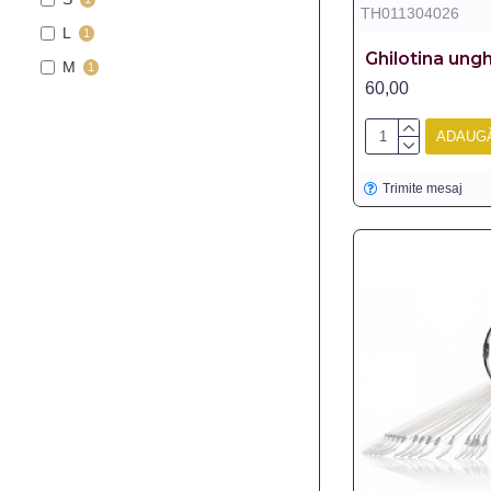
TH011304026
L
1
Ghilotina ungh
M
1
60,00
ADAUGĂ
Trimite mesaj