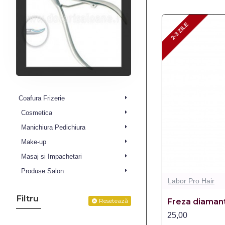
2-3 ZILE
2-3 ZILE
Coafura Frizerie
Cosmetica
Manichiura Pedichiura
Make-up
Masaj si Impachetari
Produse Salon
Labor Pro Hair
Filtru
Freza diaman
Resetează
25,00