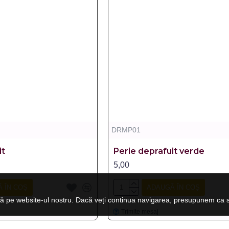
DRMP01
it
Perie deprafuit verde
5,00
 ÎN COȘ
ADAUGĂ ÎN COȘ
ă pe website-ul nostru. Dacă veți continua navigarea, presupunem ca su
Trimite mesaj