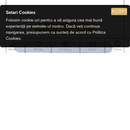
ACCEPT
Setari Cookies
Folosim cookie-uri pentru a vă asigura cea mai bună
experiență pe website-ul nostru. Dacă veți continua
FILTREAZA PRODUSELE
navigarea, presupunem ca sunteți de acord cu Politica
Cookies.
Home
Wishlist
Compara
Email
Suna
Labor Pro Hair
H417
Pila zebra dreapta