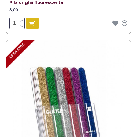
Pila unghii fluorescenta
8,00
LIPSA STOC
LIPSA STOC