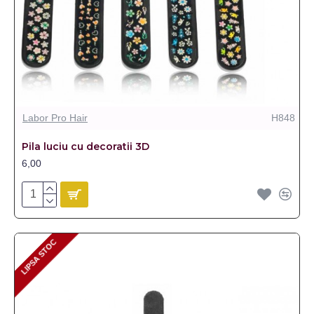
Labor Pro Hair
H848
Pila luciu cu decoratii 3D
6,00
LIPSA STOC
LIPSA STOC