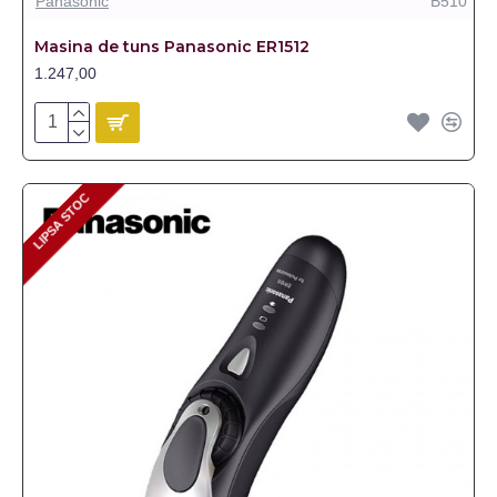
Panasonic
B510
Masina de tuns Panasonic ER1512
1.247,00
LIPSA STOC
LIPSA STOC