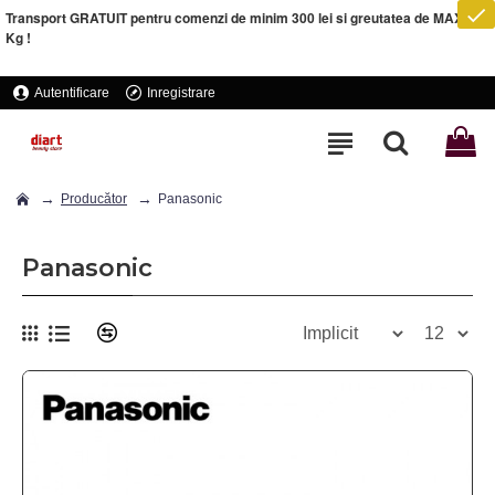
Transport GRATUIT pentru comenzi de minim 300 lei si greutatea de MAXIM 5
Kg !
Autentificare
Inregistrare
Producător
Panasonic
Panasonic