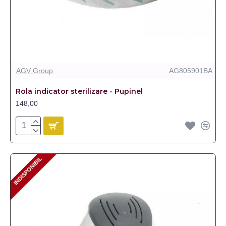
AGV Group
AG805901BA
Rola indicator sterilizare - Pupinel
148,00
INDISPONIBIL
INDISPONIBIL