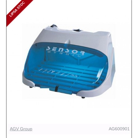
LIPSA STOC
LIPSA STOC
AGV Group
AG600901