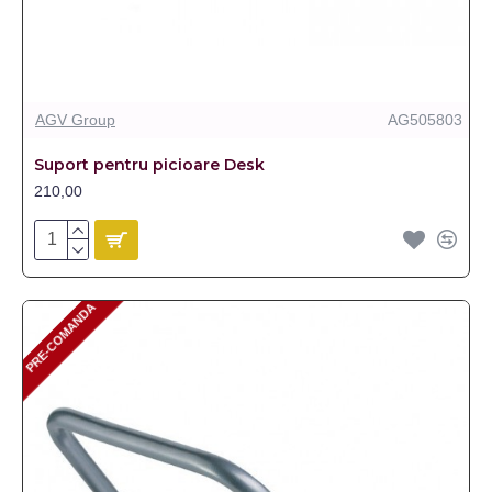
AGV Group
AG505803
Suport pentru picioare Desk
210,00
PRE-COMANDA
PRE-COMANDA