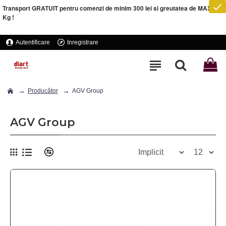
Transport GRATUIT pentru comenzi de minim 300 lei si greutatea de MAXIM 5
Kg !
Autentificare
Inregistrare
Producător
AGV Group
AGV Group