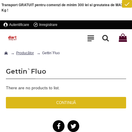
Transport GRATUIT pentru comenzi de minim 300 lei si greutatea de MAXIM 5
Kg !
Autentificare
Inregistrare
Producător
Gettin`Fluo
Gettin`Fluo
There are no products to list.
CONTINUĂ