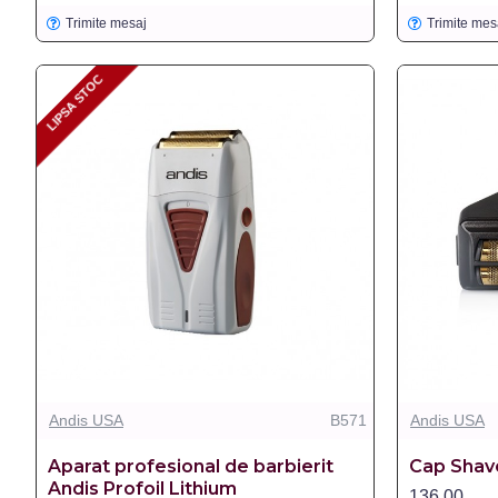
Trimite mesaj
Trimite mes
LIPSA STOC
LIPSA STOC
Andis USA
B571
Andis USA
Aparat profesional de barbierit
Cap Shav
Andis Profoil Lithium
136,00