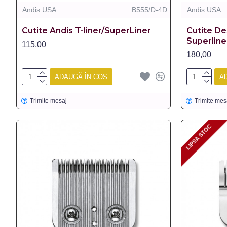
Andis USA
B555/D-4D
Andis USA
Cutite Andis T-liner/SuperLiner
Cutite De
Superline
115,00
180,00
ADAUGĂ ÎN COȘ
A
Trimite mesaj
Trimite mes
LIPSA STOC
LIPSA STOC