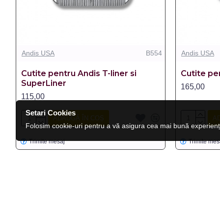
Andis USA
B554
Andis USA
Cutite pentru Andis T-liner si
Cutite pe
SuperLiner
165,00
115,00
Setari Cookies
ADAUGĂ ÎN COȘ
A
Folosim cookie-uri pentru a vă asigura cea mai bună experienț
Trimite mesaj
Trimite mes
LIPSA STOC
LIPSA STOC