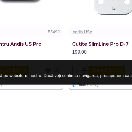
B549/L
Andis USA
ntru Andis US Pro
Cutite SlimLine Pro D-7
199,00
DAUGĂ ÎN COȘ
ADAUGĂ ÎN COȘ
ă pe website-ul nostru. Dacă veți continua navigarea, presupunem ca su
aj
Trimite mesaj
INDISPONIBIL
INDISPONIBIL