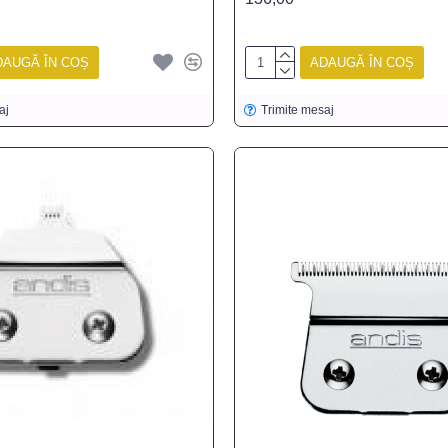
DAUGĂ ÎN COȘ
ADAUGĂ ÎN COȘ
aj
Trimite mesaj