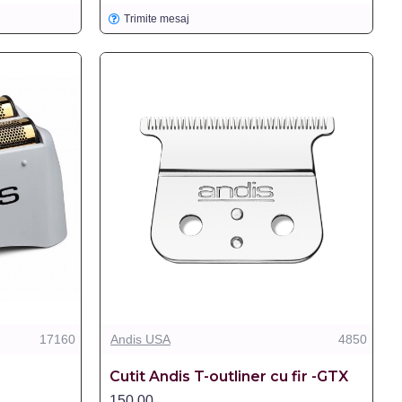
Trimite mesaj
17160
Andis USA
4850
Cutit Andis T-outliner cu fir -GTX
150,00