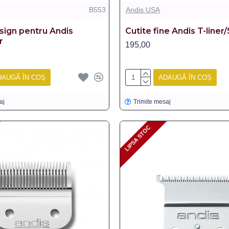
B553
Andis USA
sign pentru Andis
Cutite fine Andis T-liner
r
195,00
DAUGĂ ÎN COȘ
ADAUGĂ ÎN COȘ
aj
Trimite mesaj
LIPSA STOC
LIPSA STOC