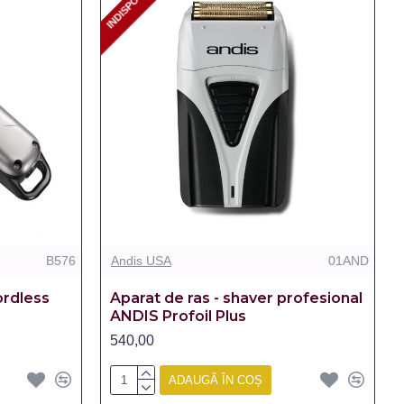
INDISPONIBIL
INDISPONIBIL
B576
Andis USA
01AND
ordless
Aparat de ras - shaver profesional
ANDIS Profoil Plus
540,00
ADAUGĂ ÎN COȘ