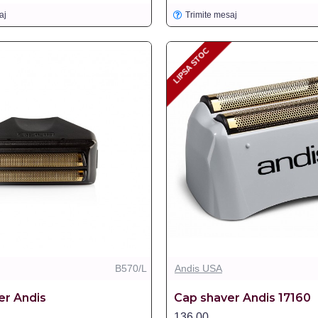
aj
Trimite mesaj
LIPSA STOC
LIPSA STOC
B570/L
Andis USA
er Andis
Cap shaver Andis 17160
136,00