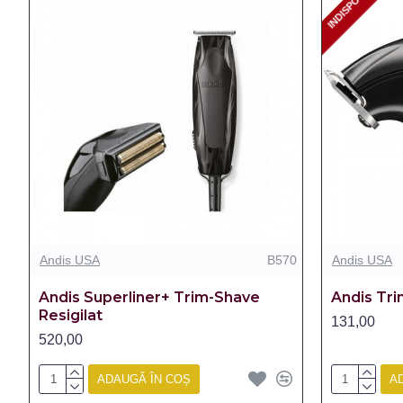
INDISPONIBIL
INDISPONIBIL
Andis USA
B570
Andis USA
Andis Superliner+ Trim-Shave
Andis Tri
Resigilat
131,00
520,00
ADAUGĂ ÎN COȘ
A