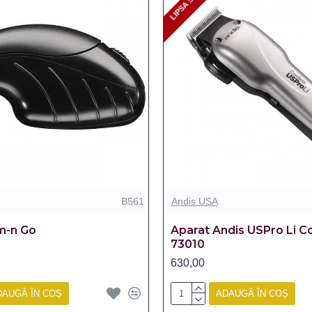
LIPSA STOC
LIPSA STOC
B561
Andis USA
m-n Go
Aparat Andis USPro Li C
73010
630,00
DAUGĂ ÎN COȘ
ADAUGĂ ÎN COȘ