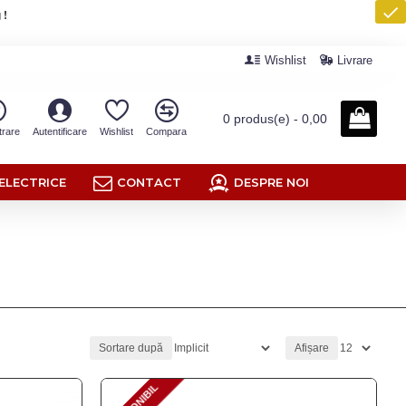
 !
Wishlist
Livrare
0 produs(e) - 0,00
trare
Autentificare
Wishlist
Compara
ELECTRICE
CONTACT
DESPRE NOI
Sortare după
Afișare