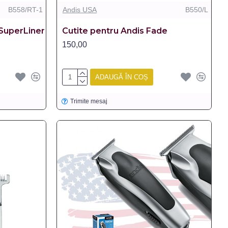
B558/RT-1
Andis USA
B550/L
/SuperLiner
Cutite pentru Andis Fade
150,00
ADAUGĂ ÎN COȘ
Trimite mesaj