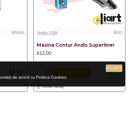
B560/L
Andis USA
B551
Masina Contur Andis Superliner
612,00
ACCEPT
ADAUGĂ ÎN COȘ
nteți de acord cu Politica Cookies.
Trimite mesaj
LIPSA STOC
LIPSA STOC