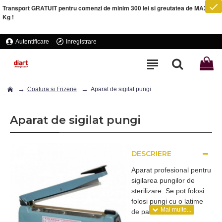
Transport GRATUIT pentru comenzi de minim 300 lei si greutatea de MAXIM 5
Kg !
Autentificare
Inregistrare
Coafura si Frizerie
Aparat de sigilat pungi
Aparat de sigilat pungi
DESCRIERE
Aparat profesional pentru
sigilarea pungilor de
sterilizare. Se pot folosi
folosi pungi cu o latime
de pana la 20 cm.