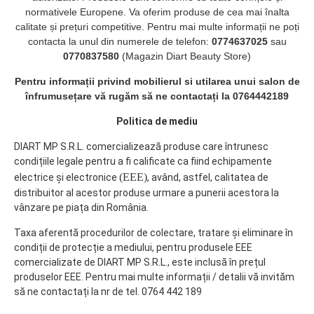
normativele Europene. Va oferim produse de cea mai înalta
calitate și prețuri competitive. Pentru mai multe informații ne poți
contacta la unul din numerele de telefon:
0774637025
sau
0770837580
(Magazin Diart Beauty Store)
Pentru informații privind mobilierul si utilarea unui salon de
înfrumusețare vă rugăm să ne contactați la 0764442189
Politica de mediu
DIART MP S.R.L. comercializează produse care întrunesc
condițiile legale pentru a fi calificate ca fiind echipamente
(EEE)
electrice și electronice
, având, astfel, calitatea de
distribuitor al acestor produse urmare a punerii acestora la
vânzare pe piața din România.
Taxa aferentă procedurilor de colectare, tratare și eliminare în
condiții de protecție a mediului, pentru produsele EEE
comercializate de DIART MP S.R.L., este inclusă în prețul
produselor EEE. Pentru mai multe informații / detalii vă invităm
să ne contactați la nr de tel. 0764 442 189