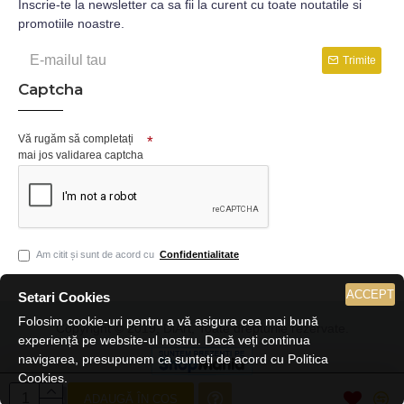
Inscrie-te la newsletter ca sa fii la curent cu toate noutatile si
promotiile noastre.
Trimite
Captcha
Vă rugăm să completați
mai jos validarea captcha
Am citit și sunt de acord cu
Confidentialitate
ACCEPT
Setari Cookies
Folosim cookie-uri pentru a vă asigura cea mai bună
Copyright © 2019, DiArt, Toate drepturile rezervate.
experiență pe website-ul nostru. Dacă veți continua
navigarea, presupunem ca sunteți de acord cu Politica
Cookies.
ADAUGĂ ÎN COȘ