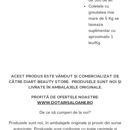
de 300 de lei.
Coletele cu
greutatea mai
mare de 5 Kg se
taxeaza
suplimentar cu
aproximativ 1
leu/Kg.
ACEST PRODUS ESTE VÂNDUT ȘI COMERCIALIZAT DE
CĂTRE DIART BEAUTY STORE. PRODUSELE SUNT NOI ȘI
LIVRATE ÎN AMBALAJELE ORIGINALE.
PROFITĂ DE OFERTELE NOASTRE:
WWW.DOTARISALOANE.RO
De ce să cumperi de la noi?
Produsele sunt noi, în ambalajele originale și provin din surse
autorizate. Produsele sunt conforme cu toate cerințele și