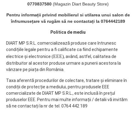
0770837580
(Magazin Diart Beauty Store)
Pentru informații privind mobilierul si utilarea unui salon de
înfrumusețare vă rugăm să ne contactați la 0764442189
Politica de mediu
DIART MP S.R.L. comercializează produse care întrunesc
condițiile legale pentru a fi calificate ca fiind echipamente
(EEE)
electrice și electronice
, având, astfel, calitatea de
distribuitor al acestor produse urmare a punerii acestora la
vânzare pe piața din România.
Taxa aferentă procedurilor de colectare, tratare și eliminare în
condiții de protecție a mediului, pentru produsele EEE
comercializate de DIART MP S.R.L., este inclusă în prețul
produselor EEE. Pentru mai multe informații / detalii vă invităm
să ne contactați la nr de tel. 0764 442 189