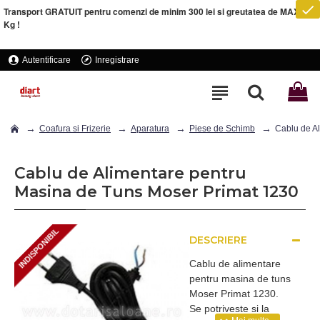
Transport GRATUIT pentru comenzi de minim 300 lei si greutatea de MAXIM 5
Kg !
Autentificare
Inregistrare
Coafura si Frizerie
Aparatura
Piese de Schimb
Cablu de A
Cablu de Alimentare pentru
Masina de Tuns Moser Primat 1230
INDISPONIBIL
DESCRIERE
INDISPONIBIL
Cablu de alimentare
pentru masina de tuns
Moser Primat 1230.
Se potriveste si la