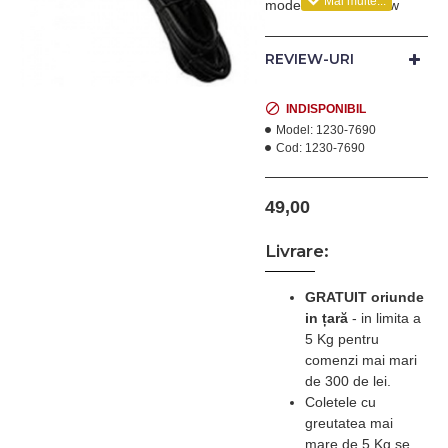
modelele Moser New
Primat 1233, Moser 1234
2 in 1.
REVIEW-URI
INDISPONIBIL
Model:
1230-7690
Cod:
1230-7690
49,00
Livrare:
GRATUIT oriunde
in țară
-
in limita a
5 Kg pentru
comenzi mai mari
de 300 de lei.
Coletele cu
greutatea mai
mare de 5 Kg se